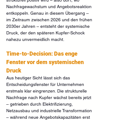
Nachfragewachstum und Angebotsreaktion 
entkoppeln. Genau in diesem Übergang – 
im Zeitraum zwischen 2026 und den frühen 
2030er Jahren – entsteht der systemische 
Druck, der den späteren Kupfer-Schock 
nahezu unvermeidlich macht.
Time-to-Decision: Das enge 
Fenster vor dem systemischen 
Druck
Aus heutiger Sicht lässt sich das 
Entscheidungsfenster für Unternehmen 
erstmals klar eingrenzen. Die strukturelle 
Nachfrage nach Kupfer wächst bereits jetzt 
– getrieben durch Elektrifizierung, 
Netzausbau und industrielle Transformation 
– während neue Angebotskapazitäten erst 
mit erheblicher Verzögerung wirksam 
werden. Daraus ergibt sich ein klar 
begrenztes Zeitfenster: