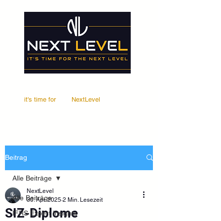
it's time for
Your
NextLevel
Beitrag
Alle Beiträge
NextLevel
Alle Beiträge
30. Apr. 2025
2 Min. Lesezeit
SIZ-Diplome
IFRS Expert Insights