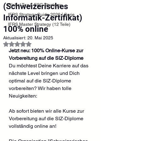
(Schweizerisches
Global Tax & ESG Strategy
IFRS Strategy Guide 2026 | Serie
Informatik-Zertifikat)
IFRS Master Strategy (12 Teile)
100% online
Aktualisiert:
20. Mai 2025
Mit NaN von 5 Sternen bewertet.
Jetzt neu: 100% Online-Kurse zur 
Vorbereitung auf die SIZ-Diplome
Du möchtest Deine Karriere auf das 
nächste Level bringen und Dich 
optimal auf die SIZ-Diplome 
vorbereiten? Wir haben tolle 
Neuigkeiten: 
Ab sofort bieten wir alle Kurse zur 
Vorbereitung auf die SIZ-Diplome 
vollständig online an!