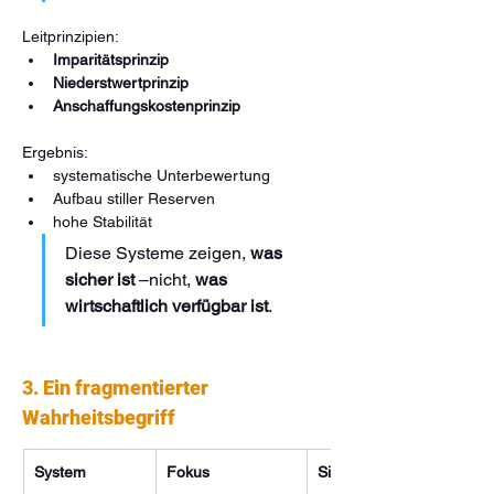
Leitprinzipien:
Imparitätsprinzip
Niederstwertprinzip
Anschaffungskostenprinzip
Ergebnis:
systematische Unterbewertung
Aufbau stiller Reserven
hohe Stabilität
Diese Systeme zeigen, 
was 
sicher ist
 –nicht, 
was 
wirtschaftlich verfügbar ist
.
3. Ein fragmentierter 
Wahrheitsbegriff
System
Fokus
Sichtbare Realität