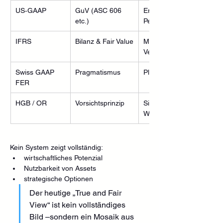
US‑GAAP
GuV (ASC 606 
Erfolg und 
etc.)
Periodenergebnis
IFRS
Bilanz & Fair Value
Marktbasierter 
Vermögensbestand
Swiss GAAP 
Pragmatismus 
Plausibler, stabiler Besta
FER
HGB / OR
Vorsichtsprinzip
Sicherheit und 
Werterhaltung
Kein System zeigt vollständig:
wirtschaftliches Potenzial
Nutzbarkeit von Assets
strategische Optionen
Der heutige „True and Fair 
View“ ist kein vollständiges 
Bild –sondern ein Mosaik aus 