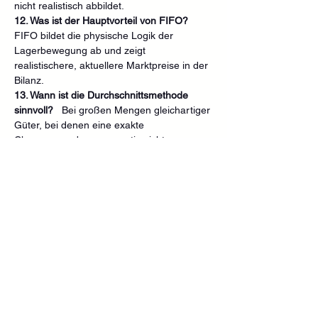
nicht realistisch abbildet.
12. Was ist der Hauptvorteil von FIFO?
FIFO bildet die physische Logik der 
Lagerbewegung ab und zeigt 
realistischere, aktuellere Marktpreise in der 
Bilanz.
13. Wann ist die Durchschnittsmethode 
sinnvoll?
   Bei großen Mengen gleichartiger 
Güter, bei denen eine exakte 
Chargenzuordnung operativ nicht 
praktikabel ist.
14. Wie unterscheidet sich IAS 2 von 
US‑GAAP?
   US‑GAAP erlaubt LIFO; IFRS 
nicht. Dadurch unterscheiden sich Gewinn, 
Bilanzwerte und Steuerwirkungen erheblich.
15. Was ist der Hauptunterschied zum 
HGB?
   Das HGB ist vorsichtsorientierter 
und erlaubt stille Reserven, was die 
internationale Vergleichbarkeit einschränkt.
Strategie & Operational 