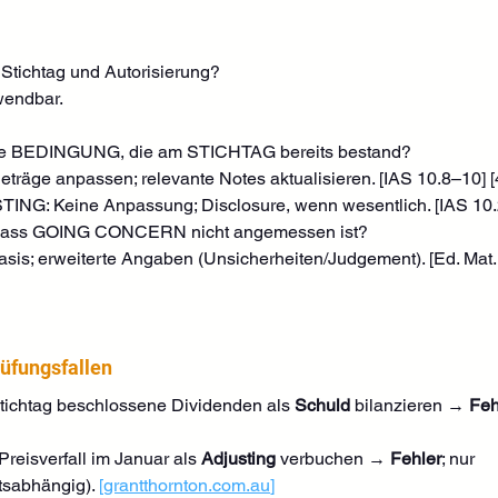
Stichtag und Autorisierung?
wendbar.
s eine BEDINGUNG, die am STICHTAG bereits bestand?
eträge anpassen; relevante Notes aktualisieren. [IAS 10.8–10] [
TING: Keine Anpassung; Disclosure, wenn wesentlich. [IAS 10.2
nis, dass GOING CONCERN nicht angemessen ist?
-Basis; erweiterte Angaben (Unsicherheiten/Judgement). [Ed. Mat.
rüfungsfallen
tichtag beschlossene Dividenden als 
Schuld
 bilanzieren → 
Feh
Preisverfall im Januar als 
Adjusting
 verbuchen → 
Fehler
; nur 
tsabhängig). 
[
grantthornton.com.au
]