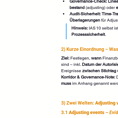
Governance‑Check:
Line
bestand
 (adjusting) oder 
e
Audit‑Sicherheit:
Time‑Tra
Überlagerungen
 für Adjus
Hinweis:
 IAS 10 selbst ist
Prozesssicherheit
.
2) Kurze Einordnung – Was 
Ziel:
 Festlegen, 
wann
 Finanzbe
sind – inkl. 
Datum der Autorisi
Ereignisse 
zwischen Stichtag
Korridor & Governance‑Note:
 
muss
 im Anhang genannt werd
3) Zwei Welten: 
Adjusting
 
3.1 
Adjusting events
 – 
Evi