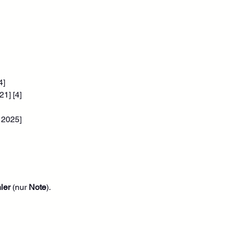
4]
1] [4]
 2025] 
ler
 (nur 
Note
). 