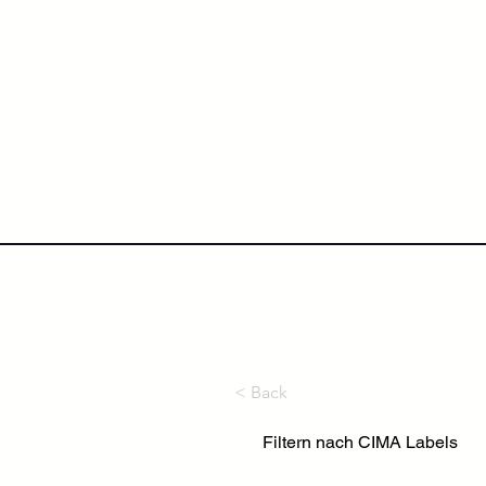
NextLevel College
Höh
< Back
Filtern nach CIMA Labels