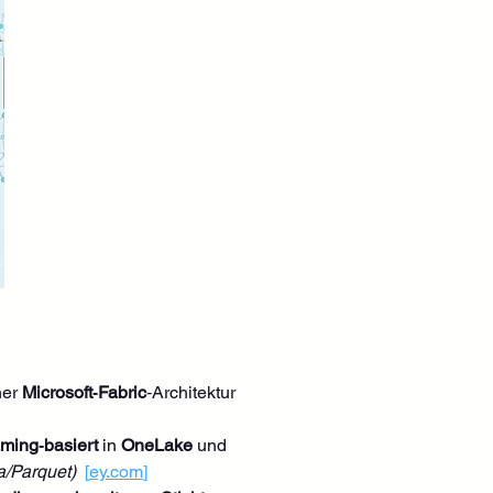
er 
Microsoft‑Fabric
‑Architektur 
aming‑basiert
 in 
OneLake
 und 
a/Parquet)
[
ey.com
]