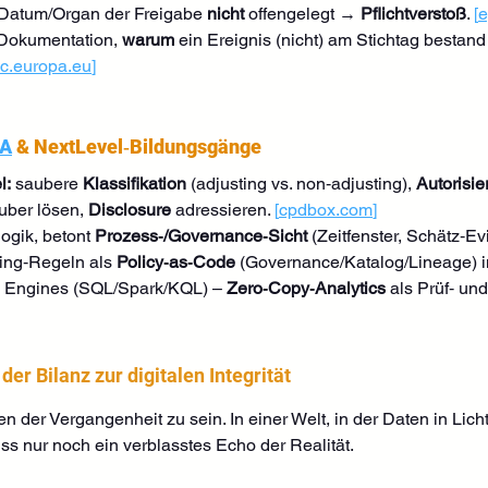
 Datum/Organ der Freigabe 
nicht
 offengelegt → 
Pflichtverstoß
. 
[
e
Dokumentation, 
warum
 ein Ereignis (nicht) am Stichtag bestan
c.europa.eu
]
MA
 & NextLevel‑Bildungsgänge
l:
 saubere 
Klassifikation
 (adjusting vs. non‑adjusting), 
Autorisi
uber lösen, 
Disclosure
 adressieren. 
[
cpdbox.com
]
ogik, betont 
Prozess‑/Governance‑Sicht
 (Zeitfenster, Schätz‑Ev
ing‑Regeln als 
Policy‑as‑Code
 (Governance/Katalog/Lineage) i
 Engines (SQL/Spark/KQL) – 
Zero‑Copy‑Analytics
 als Prüf‑ und
er Bilanz zur digitalen Integrität
n der Vergangenheit zu sein. In einer Welt, in der Daten in Lich
uss nur noch ein verblasstes Echo der Realität.