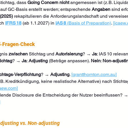
tichtag, dass 
Going Concern
nicht
 angemessen ist (z. B. Liquid
 auf GC‑Basis erstellt werden; entsprechende 
Angaben
 sind erf
 (2025)
 rekapitulieren die Anforderungslandschaft und verweisen
ch 
IFRS 18
 (ab 1.1.2027) in 
IAS 8
 (Basis of Preparation)
. 
[
icaew
5‑Fragen‑Check
gnis 
zwischen
 Stichtag und 
Autorisierung
? → 
Ja
: IAS 10 relevant
ichtag
? → 
Ja
: 
Adjusting
 (Beträge anpassen). 
Nein
: 
Non‑adjusti
ichtags‑Verpflichtung
? → 
Adjusting
. 
[
grantthornton.com.au
]
. B. Kreditkündigung, keine realistische Alternative) nach Sticht
aew.com
]
hlende Disclosure die Entscheidung der Nutzer beeinflussen? →
]
djusting vs. Non‑adjusting