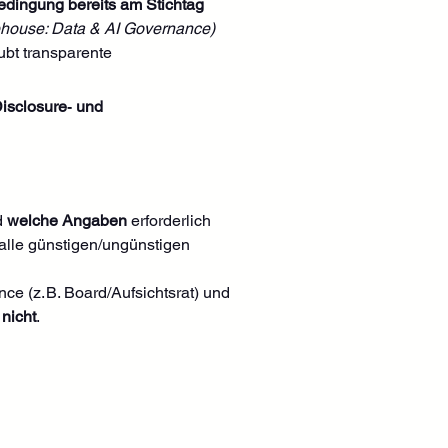
edingung bereits am Stichtag 
ehouse: Data & AI Governance)
ubt transparente 
isclosure‑ und 
 
welche Angaben
 erforderlich 
alle günstigen/ungünstigen 
nce (z. B. Board/Aufsichtsrat) und 
 
nicht
. 