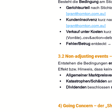
Besteht die 
Bedingung
 am Sti
Gerichtsurteil
 nach Stichta
[
grantthornton.com.au
]
Kundeninsolvenz
 kurz na
[
grantthornton.com.au
]
Verkauf unter Kosten
 kurz
(Vorräte)..csv&action=def
Fehler/Betrug
 entdeckt →
3.2 
Non‑adjusting events
 –
Entstehen die Bedingungen 
e
Effekt bzw. Hinweis, dass kein
Allgemeiner Marktpreisver
Katastrophen/Schäden
 a
Dividenden
 beschlossen 
4) 
Going Concern
 – der „S