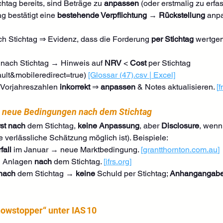
chtag bereits, sind Beträge zu 
anpassen
 (oder erstmalig zu erfa
g bestätigt eine 
bestehende Verpflichtung
 → 
Rückstellung
 anp
ch Stichtag ⇒ Evidenz, dass die Forderung 
per Stichtag
 wertgem
 nach Stichtag → Hinweis auf 
NRV
 < 
Cost
 per Stichtag 
ault&mobileredirect=true) 
[Glossar (47).csv | Excel]
 Vorjahreszahlen 
inkorrekt
 ⇒ 
anpassen
 & Notes aktualisieren. 
[
f
 
neue Bedingungen nach dem Stichtag
rst nach
 dem Stichtag, 
keine Anpassung
, aber 
Disclosure
, wenn
e verlässliche Schätzung möglich ist). Beispiele:
fall
 im Januar → neue Marktbedingung. 
[
grantthornton.com.au
]
n Anlagen 
nach
 dem Stichtag. 
[
ifrs.org
]
nach
 dem Stichtag → 
keine
 Schuld per Stichtag; 
Anhangangab
howstopper“ unter IAS 10