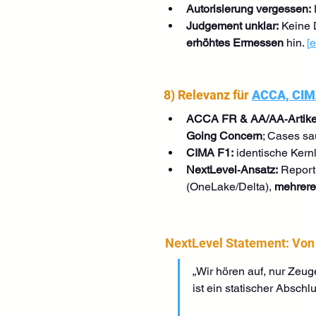
Autorisierung vergessen:
Judgement unklar:
 Keine 
erhöhtes Ermessen
 hin. 
[
e
8) Relevanz für 
ACCA, CI
ACCA FR & AA/AA‑Artike
Going Concern
; Cases sa
CIMA F1:
 identische Kernl
NextLevel‑Ansatz:
 Report
(OneLake/Delta), 
mehrere
NextLevel Statement: Von d
„Wir hören auf, nur Zeuge
ist ein statischer Abschl