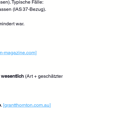
ssen). Typische Fälle:
assen (IAS 37‑Bezug). 
indert war. 
m-magazine.com
]
 
wesentlich
 (Art + geschätzter 
e
. 
[
grantthornton.com.au
]