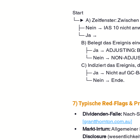
Start
└─► A) Zeitfenster: Zwischen 
    ├─ Nein → IAS 10 nicht an
    └─ Ja →
       B) Belegt das Ereigni
          ├─ Ja → ADJUSTING: B
          └─ Nein → NON-ADJUS
       C) Indiziert das Ereig
          ├─ Ja → Nicht auf GC
          └─ Nein → Ende.
7) Typische 
Red‑Flags
 & P
Dividenden‑Falle:
 Nach‑S
[
grantthornton.com.au
]
Markt‑Irrtum:
 Allgemeiner 
Disclosure
 (wesentlichkei