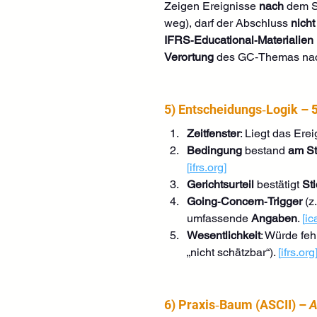
Zeigen Ereignisse 
nach
 dem S
weg), darf der Abschluss 
nicht
IFRS‑Educational‑Materialien
Verortung
 des GC‑Themas na
5) Entscheidungs‑Logik – 
Zeitfenster
: Liegt das Erei
Bedingung
 bestand 
am St
[
ifrs.org
]
Gerichtsurteil
 bestätigt 
St
Going‑Concern‑Trigger
 (z
umfassende 
Angaben
. 
[
ic
Wesentlichkeit
: Würde fe
„nicht schätzbar“). 
[
ifrs.org
6) Praxis‑Baum (ASCII) – 
A