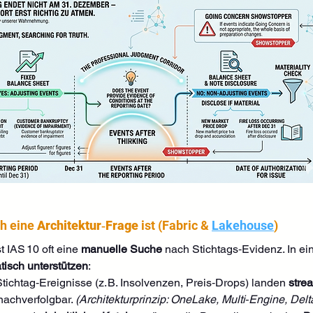
h eine 
Architektur‑Frage
 ist (Fabric & 
Lakehouse
)
 IAS 10 oft eine 
manuelle Suche
 nach Stichtags‑Evidenz. In ein
tisch unterstützen
:
tichtag‑Ereignisse (z. B. Insolvenzen, Preis‑Drops) landen 
stre
nachverfolgbar. 
(Architekturprinzip: OneLake, Multi‑Engine, Delt