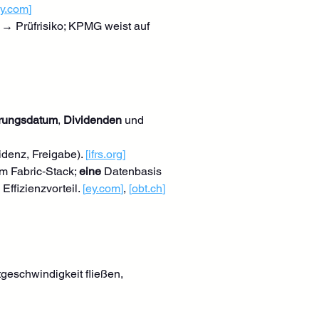
y.com
]
d → Prüfrisiko; KPMG weist auf 
erungsdatum
, 
Dividenden
 und 
idenz, Freigabe). 
[
ifrs.org
]
m Fabric‑Stack; 
eine
 Datenbasis 
 Effizienzvorteil. 
[
ey.com
]
, 
[
obt.ch
]
tgeschwindigkeit fließen, 