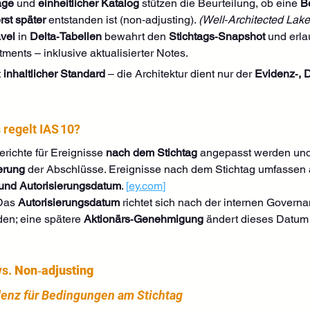
age
 und 
einheitlicher Katalog
 stützen die Beurteilung, ob eine 
B
rst später
 entstanden ist (non‑adjusting). 
(Well‑Architected Lak
vel
 in 
Delta‑Tabellen
 bewahrt den 
Stichtags‑Snapshot
 und erla
tments – inklusive aktualisierter Notes. 
 
inhaltlicher Standard
 – die Architektur dient nur der 
Evidenz‑, D
regelt IAS 10?
richte für Ereignisse 
nach dem Stichtag
 angepasst werden und
erung
 der Abschlüsse. Ereignisse nach dem Stichtag umfassen 
 und Autorisierungsdatum
. 
[
ey.com
]
Das 
Autorisierungsdatum
 richtet sich nach der internen Governa
en; eine spätere 
Aktionärs‑Genehmigung
 ändert dieses Datum
vs. 
Non‑adjusting
denz für Bedingungen am Stichtag