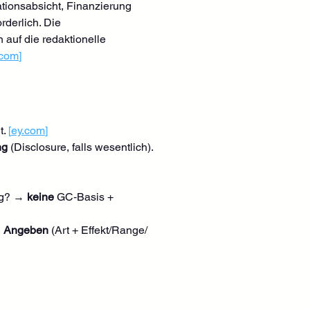
ationsabsicht, Finanzierung 
orderlich. Die 
 auf die redaktionelle 
.com
]
. 
[
ey.com
]
ng
 (Disclosure, falls wesentlich). 
ag? → 
keine
 GC‑Basis + 
 
Angeben
 (Art + Effekt/Range/