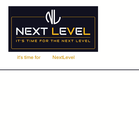
it's time for
Your
NextLevel
ere Fachschule
Kurse
Seminare
ACCA | CIMA | FRM | CFA