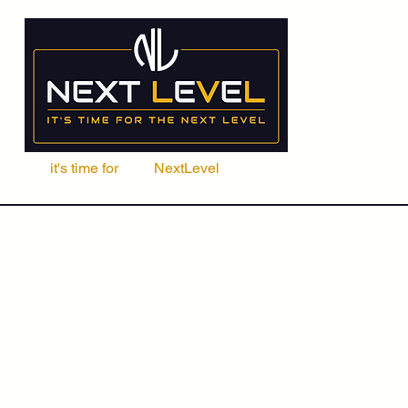
it's time for
Your
NextLevel
ere Fachschule
Kurse
Seminare
ACCA | CIMA | FRM | CFA