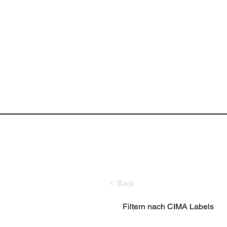
NextLevel College
Höh
< Back
Filtern nach CIMA Labels