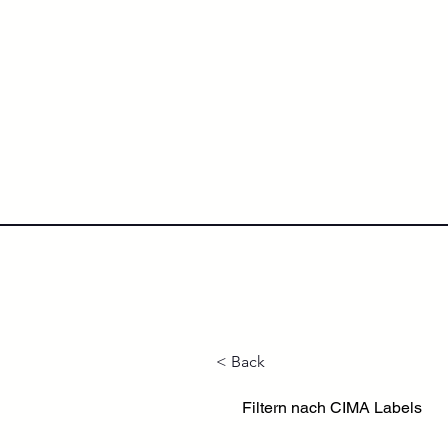
NextLevel College
Höh
< Back
Filtern nach CIMA Labels