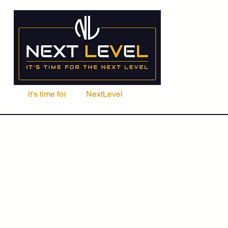
it's time for
Your
NextLevel
ere Fachschule
Kurse
Seminare
ACCA | CIMA | FRM | CFA