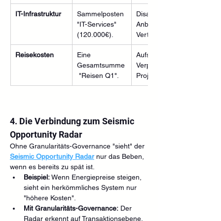
IT-Infrastruktur
Sammelposten 
Disaggregation nach SaaS
"IT-Services" 
Anbieter, Nutzeranzahl und
(120.000€).
Vertragslaufzeit.
Reisekosten
Eine 
Aufsplittung in Flug, Hotel, 
Gesamtsumme
Verpflegung inkl. 
 "Reisen Q1".
Projektbezug.
4. Die Verbindung zum Seismic 
Opportunity Radar
Ohne Granularitäts-Governance "sieht" der 
Seismic Opportunity Radar
 nur das Beben, 
wenn es bereits zu spät ist.
Beispiel:
 Wenn Energiepreise steigen, 
sieht ein herkömmliches System nur 
"höhere Kosten".
Mit Granularitäts-Governance:
 Der 
Radar erkennt auf Transaktionsebene, 