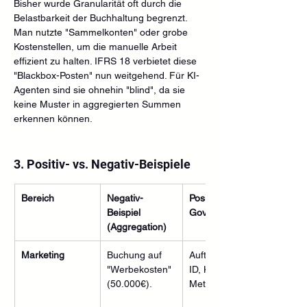
Bisher wurde Granularität oft durch die 
Belastbarkeit der Buchhaltung begrenzt. 
Man nutzte "Sammelkonten" oder grobe 
Kostenstellen, um die manuelle Arbeit 
effizient zu halten. IFRS 18 verbietet diese 
"Blackbox-Posten" nun weitgehend. Für KI-
Agenten sind sie ohnehin "blind", da sie 
keine Muster in aggregierten Summen 
erkennen können.
3. Positiv- vs. Negativ-Beispiele
Bereich
Negativ-
Positiv-Beispiel (Granularit
Beispiel 
Governance)
(Aggregation)
Marketing
Buchung auf 
Aufteilung nach Kampagne
"Werbekosten" 
ID, Kanal und Performance
(50.000€).
Metrik direkt im ERP.