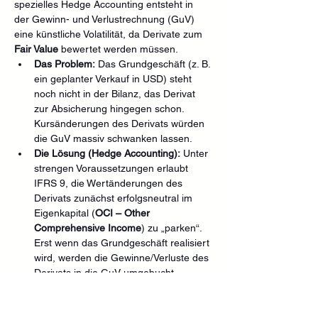
spezielles Hedge Accounting entsteht in 
der Gewinn- und Verlustrechnung (GuV) 
eine künstliche Volatilität, da Derivate zum 
Fair Value
 bewertet werden müssen.
Das Problem:
 Das Grundgeschäft (z. B. 
ein geplanter Verkauf in USD) steht 
noch nicht in der Bilanz, das Derivat 
zur Absicherung hingegen schon. 
Kursänderungen des Derivats würden 
die GuV massiv schwanken lassen.
Die Lösung (Hedge Accounting):
 Unter 
strengen Voraussetzungen erlaubt 
IFRS 9, die Wertänderungen des 
Derivats zunächst erfolgsneutral im 
Eigenkapital (
OCI – Other 
Comprehensive Income
) zu „parken“. 
Erst wenn das Grundgeschäft realisiert 
wird, werden die Gewinne/Verluste des 
Derivats in die GuV umgebucht.
CFA/ACCA-Merksatz:
 Hedge 
Accounting ändert nicht die 