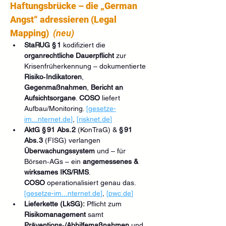
Haftungsbrücke – die „German 
Angst“ adressieren (Legal 
Mapping)
(neu)
StaRUG § 1
 kodifiziert die 
organrechtliche Dauerpflicht
 zur 
Krisenfrüherkennung – dokumentierte 
Risiko‑Indikatoren
, 
Gegenmaßnahmen
, 
Bericht an 
Aufsichtsorgane
. 
COSO
 liefert 
Aufbau/Monitoring. 
[gesetze-
im...
nternet.de
]
, 
[
risknet.de
]
AktG § 91 Abs. 2
 (KonTraG) & 
§ 91 
Abs. 3
 (FISG) verlangen 
Überwachungssystem
 und – für 
Börsen‑AGs – ein 
angemessenes & 
wirksames IKS/RMS
. 
COSO
 operationalisiert genau das. 
[gesetze-im...
nternet.de
]
, 
[
pwc.de
]
Lieferkette (LkSG):
 Pflicht zum 
Risikomanagement
 samt 
Präventions‑/Abhilfemaßnahmen
 und 