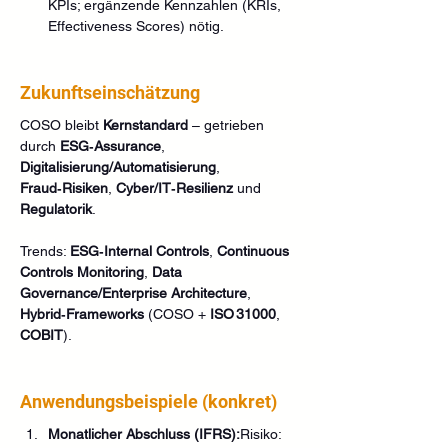
KPIs; ergänzende Kennzahlen (KRIs, 
Effectiveness Scores) nötig.
Zukunftseinschätzung
COSO bleibt 
Kernstandard
 – getrieben 
durch 
ESG‑Assurance
, 
Digitalisierung/Automatisierung
, 
Fraud‑Risiken
, 
Cyber/IT‑Resilienz
 und 
Regulatorik
.
Trends: 
ESG‑Internal Controls
, 
Continuous 
Controls Monitoring
, 
Data 
Governance/Enterprise Architecture
, 
Hybrid‑Frameworks
 (COSO + 
ISO 31000
, 
COBIT
).
Anwendungsbeispiele (konkret)
Monatlicher Abschluss (IFRS):
Risiko: 