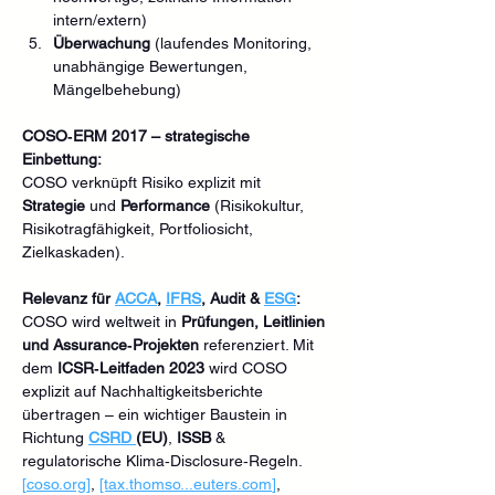
intern/extern)
Überwachung
 (laufendes Monitoring, 
unabhängige Bewertungen, 
Mängelbehebung)
COSO‑ERM 2017 – strategische 
Einbettung:
COSO verknüpft Risiko explizit mit 
Strategie
 und 
Performance
 (Risikokultur, 
Risikotragfähigkeit, Portfoliosicht, 
Zielkaskaden).
Relevanz für 
ACCA
, 
IFRS
, Audit & 
ESG
:
COSO wird weltweit in 
Prüfungen, Leitlinien 
und Assurance‑Projekten
 referenziert. Mit 
dem 
ICSR‑Leitfaden 2023
 wird COSO 
explizit auf Nachhaltigkeitsberichte 
übertragen – ein wichtiger Baustein in 
Richtung 
CSRD 
(EU)
, 
ISSB
 & 
regulatorische Klima‑Disclosure‑Regeln. 
[
coso.org
]
, 
[tax.thomso...
euters.com
]
, 