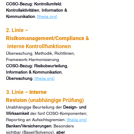
COSO‑Bezug:
Kontrollumfeld
, 
Kontrollaktivitäten
, 
Information & 
Kommunikation
. 
[
theiia.org
]
2. Linie – 
Risikomanagement/Compliance
 &
 interne Kontrollfunktionen
Überwachung, Methodik, Richtlinien, 
Framework‑Harmonisierung. 
COSO‑Bezug:
Risikobeurteilung
, 
Information & Kommunikation
, 
Überwachung
. 
[
theiia.org
]
3. Linie – 
Interne 
Revision
 (unabhängige Prüfung)
Unabhängige Beurteilung der 
Design‑ und 
Wirksamkeit
 der fünf COSO‑Komponenten; 
Reporting an Aufsichtsgremien. 
[
theiia.org
]
Banken/Versicherungen:
 Besonders 
sichtbar (Basel/Solvency), 
aber 