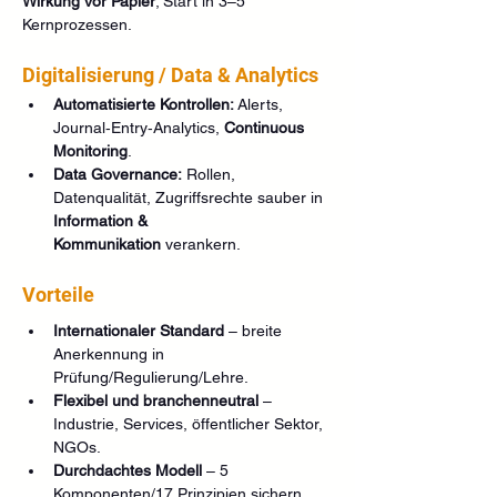
Wirkung vor Papier
; Start in 3–5 
Kernprozessen.
Digitalisierung / Data & Analytics
Automatisierte Kontrollen:
 Alerts, 
Journal‑Entry‑Analytics, 
Continuous 
Monitoring
.
Data Governance:
 Rollen, 
Datenqualität, Zugriffsrechte sauber in 
Information & 
Kommunikation
 verankern.
Vorteile
Internationaler Standard
 – breite 
Anerkennung in 
Prüfung/Regulierung/Lehre.
Flexibel und branchenneutral
 – 
Industrie, Services, öffentlicher Sektor, 
NGOs.
Durchdachtes Modell
 – 5 
Komponenten/17 Prinzipien sichern 