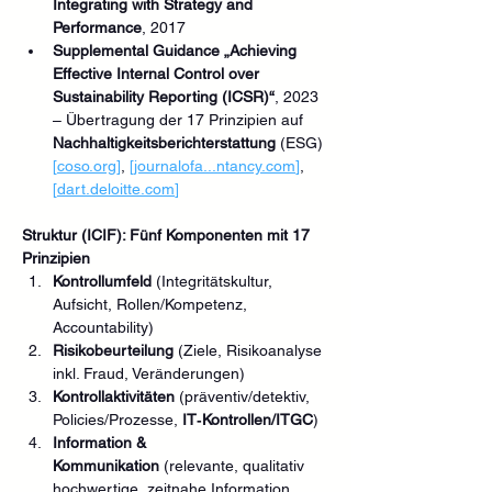
Integrating with Strategy and 
Performance
, 2017
Supplemental Guidance „Achieving 
Effective Internal Control over 
Sustainability Reporting (ICSR)“
, 2023 
– Übertragung der 17 Prinzipien auf 
Nachhaltigkeitsberichterstattung
 (ESG) 
[
coso.org
]
, 
[journalofa...
ntancy.com
]
, 
[
dart.deloitte.com
]
Struktur (ICIF): Fünf Komponenten mit 17 
Prinzipien
Kontrollumfeld
 (Integritätskultur, 
Aufsicht, Rollen/Kompetenz, 
Accountability)
Risikobeurteilung
 (Ziele, Risikoanalyse 
inkl. Fraud, Veränderungen)
Kontrollaktivitäten
 (präventiv/detektiv, 
Policies/Prozesse, 
IT‑Kontrollen/ITGC
)
Information & 
Kommunikation
 (relevante, qualitativ 
hochwertige, zeitnahe Information 