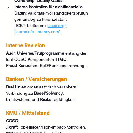
Ownership
, 
Quality Gates
.
Interne Kontrollen für nichtfinanzielle 
Daten:
 Validitäts‑/Vollständigkeitsprüfun
gen analog zu Finanzdaten. 
(ICSR‑Leitfaden) 
[
coso.org
]
, 
[journalofa...
ntancy.com
]
Interne Revision
Audit Universe/Prüfprogramme
 entlang der 
fünf COSO‑Komponenten; 
ITGC
, 
Fraud‑Kontrollen
 (SoD/Funktionstrennung).
Banken / Versicherungen
Drei Linien
 organisatorisch verankern; 
Verbindung zu 
Basel/Solvency
; 
Limitsysteme und Risikotragfähigkeit.
KMU / Mittelstand
COSO 
„light“:
 Top‑Risiken/High‑Impact‑Kontrollen, 