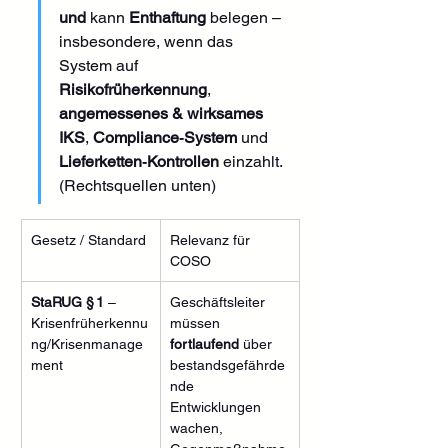
und
 kann 
Enthaftung
 belegen – 
insbesondere, wenn das 
System auf 
Risikofrüherkennung
, 
angemessenes & wirksames 
IKS
, 
Compliance‑System
 und 
Lieferketten‑Kontrollen
 einzahlt. 
(Rechtsquellen unten)
Gesetz / Standard
Relevanz für 
COSO
StaRUG § 1
 – 
Geschäftsleiter 
Krisenfrüherkennu
müssen 
ng/Krisenmanage
fortlaufend
 über 
ment
bestandsgefährde
nde 
Entwicklungen 
wachen, 