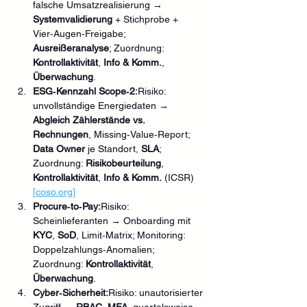
falsche Umsatzrealisierung → 
Systemvalidierung
 + Stichprobe + 
Vier‑Augen‑Freigabe; 
Ausreißeranalyse
; Zuordnung: 
Kontrollaktivität
, 
Info & Komm.
, 
Überwachung
.
ESG‑Kennzahl Scope‑2:
Risiko: 
unvollständige Energiedaten → 
Abgleich Zählerstände vs. 
Rechnungen
, Missing‑Value‑Report; 
Data Owner
 je Standort, 
SLA
; 
Zuordnung: 
Risikobeurteilung
, 
Kontrollaktivität
, 
Info & Komm.
 (ICSR) 
[
coso.org
]
Procure‑to‑Pay:
Risiko: 
Scheinlieferanten → Onboarding mit 
KYC
, 
SoD
, Limit‑Matrix; Monitoring: 
Doppelzahlungs‑Anomalien; 
Zuordnung: 
Kontrollaktivität
, 
Überwachung
.
Cyber‑Sicherheit:
Risiko: unautorisierter 
Zugriff → 
RBAC
, 
MFA
, quartalsweise 