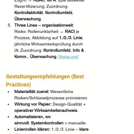
Rezertifizierung; Zuordnung: 
Kontrollaktivität
, 
Kontrollumfeld
, 
Überwachung
.
Three Lines – organisationweit:
Risiko: Rollenunklarheit → 
RACI
 je 
Prozess, Abbildung auf 
1./2./3. Linie
, 
jährliche Wirksamkeitsprüfung durch 
IA; Zuordnung: 
Kontrollumfeld
, 
Info & 
Komm.
, 
Überwachung
. 
[
theiia.org
]
Gestaltungsempfehlungen (Best 
Practices)
Materialität zuerst:
 Wesentliche 
Risiken/Schlüsselprozesse priorisieren.
Wirkung vor Papier:
 Design‑Qualität + 
operativer Wirksamkeitsnachweis
.
Automatisieren, wo 
sinnvoll:
Systemkontrollen
 > manuelle.
Linienrollen klären:
 1./2./3. Linie – 
klare 