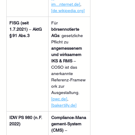
im...
nternet.de
]
, 
[
de.wikipedia.org
]
FISG (seit 
Für 
1.7.2021)
 – 
AktG 
börsennotierte 
§ 91 Abs. 3
AGs
: gesetzliche 
Pflicht zu 
angemessenem 
und wirksamem 
IKS & RMS
 – 
COSO ist das 
anerkannte 
Referenz‑Framew
ork zur 
Ausgestaltung. 
[
pwc.de
]
, 
[
bakertilly.de
]
IDW PS 980 (n. F. 
Compliance‑Mana
2022)
gement‑System 
(CMS)
 – 