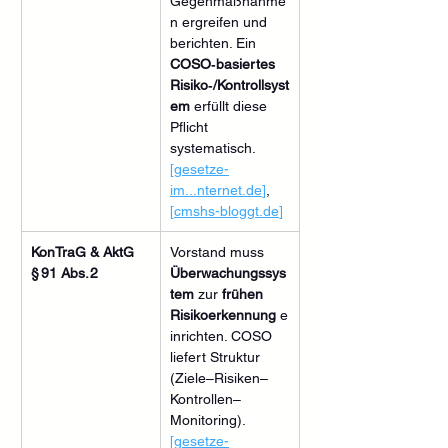
Gegenmaßnahme
n ergreifen und 
berichten. Ein 
COSO‑basiertes 
Risiko‑/Kontrollsyst
em
 erfüllt diese 
Pflicht 
systematisch. 
[gesetze-
im...
nternet.de
]
, 
[
cmshs-bloggt.de
]
KonTraG & AktG 
Vorstand muss 
§ 91 Abs. 2
Überwachungssys
tem
 zur 
frühen 
Risikoerkennung
 e
inrichten. COSO 
liefert Struktur 
(Ziele–Risiken–
Kontrollen–
Monitoring). 
[gesetze-