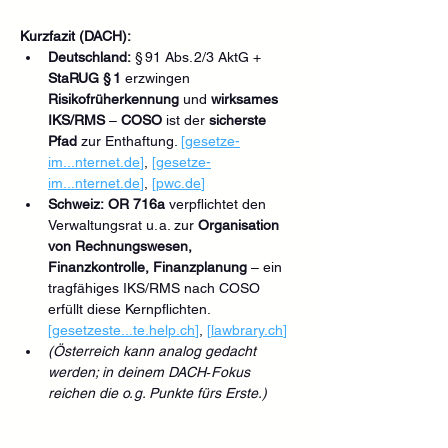
Kurzfazit (DACH):
Deutschland:
 § 91 Abs. 2/3 AktG + 
StaRUG § 1
 erzwingen 
Risikofrüherkennung
 und 
wirksames 
IKS/RMS
 – 
COSO
 ist der 
sicherste 
Pfad
 zur Enthaftung. 
[gesetze-
im...
nternet.de
]
, 
[gesetze-
im...
nternet.de
]
, 
[
pwc.de
]
Schweiz:
OR 716a
 verpflichtet den 
Verwaltungsrat u. a. zur 
Organisation 
von Rechnungswesen, 
Finanzkontrolle, Finanzplanung
 – ein 
tragfähiges IKS/RMS nach COSO 
erfüllt diese Kernpflichten. 
[gesetzeste...
te.help.ch
]
, 
[
lawbrary.ch
]
(Österreich kann analog gedacht 
werden; in deinem DACH‑Fokus 
reichen die o. g. Punkte fürs Erste.)