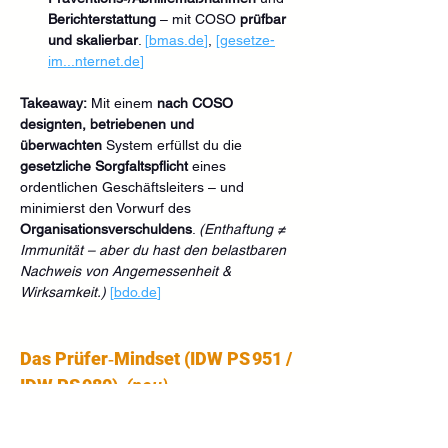
Berichterstattung
 – mit COSO 
prüfbar 
und skalierbar
. 
[
bmas.de
]
, 
[gesetze-
im...
nternet.de
]
Takeaway:
 Mit einem 
nach COSO 
designten, betriebenen und 
überwachten
 System erfüllst du die 
gesetzliche Sorgfaltspflicht
 eines 
ordentlichen Geschäftsleiters – und 
minimierst den Vorwurf des 
Organisationsverschuldens
. 
(Enthaftung ≠ 
Immunität – aber du hast den belastbaren 
Nachweis von Angemessenheit & 
Wirksamkeit.)
[
bdo.de
]
Das Prüfer‑Mindset (IDW PS 951 / 
IDW PS 980)
(neu)
IDW PS 980 n. F. (09/2022)
: 
Prüfungsstandard für 