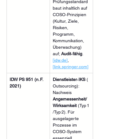
Prüfungsstandard 
baut inhaltlich auf 
COSO‑Prinzipien 
(Kultur, Ziele, 
Risiken, 
Programm, 
Kommunikation, 
Überwachung) 
auf; 
Audit‑fähig
. 
[
idw.de
]
, 
[
link.springer.com
]
IDW PS 951 (n. F. 
Dienstleister‑IKS
 (
2021)
Outsourcing): 
Nachweis 
Angemessenheit/
Wirksamkeit
 (Typ 1
/Typ 2). Für 
ausgelagerte 
Prozesse im 
COSO‑System 
essenziell. 