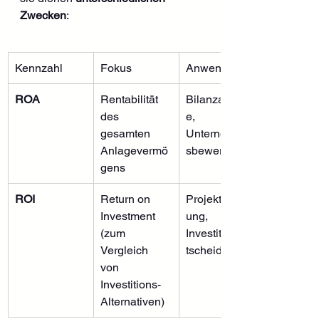
Zwecken
:
Kennzahl
Fokus
Anwendung
ROA
Rentabilität 
Bilanzanalys
des 
e, 
gesamten 
Unternehmen
Anlagevermö
sbewertung
gens
ROI
Return on 
Projektbewert
Investment 
ung, 
(zum 
Investitionsen
Vergleich 
tscheidungen
von 
Investitions-
Alternativen)