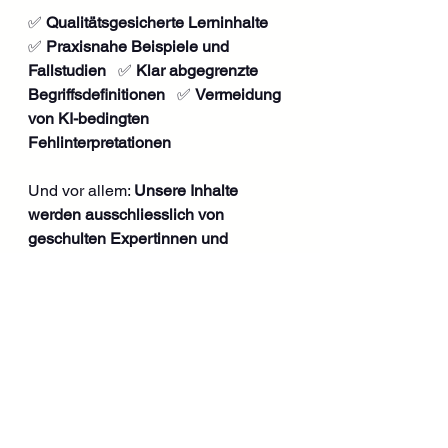
✅ 
Qualitätsgesicherte Lerninhalte
✅ 
Praxisnahe Beispiele und 
Fallstudien
   ✅ 
Klar abgegrenzte 
Begriffsdefinitionen
   ✅ 
Vermeidung 
von KI-bedingten 
Fehlinterpretationen
Und vor allem: 
Unsere Inhalte 
werden ausschliesslich von 
geschulten Expertinnen und 
Experten vermittelt
, die nicht nur 
theoretisches Wissen weitergeben, 
sondern auch 
praktische Erfahrung 
und methodische 
Kompetenz
 mitbringen. Anders als 
bei vielen Bildungseinrichtungen, 
wo Inhalte oft nur aus Lehrbüchern 
vorgelesen werden, setzen wir auf 