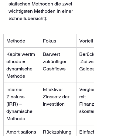
statischen Methoden die zwei 
wichtigsten Methoden in einer 
Schnellübersicht):
Methode
Fokus
Vorteil
Kapitalwertm
Barwert 
Berücksichtigt
ethode = 
zukünftiger 
 Zeitwert des 
dynamische 
Cashflows
Geldes
Methode
Interner 
Effektiver 
Vergleichbar 
Zinsfuss 
Zinssatz der 
mit 
(IRR) = 
Investition
Finanzierung
dynamische 
skosten
Methode
Amortisations
Rückzahlung
Einfach und 