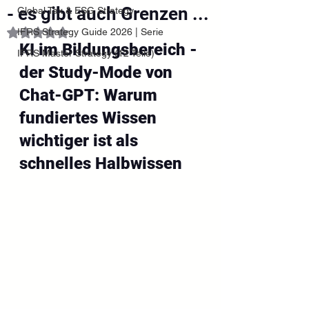
- es gibt auch Grenzen ...
Global Tax & ESG Strategy
IFRS Strategy Guide 2026 | Serie
Mit NaN von 5 Sternen bewertet.
KI im Bildungsbereich - 
IFRS Master Strategy (12 Teile)
der Study-Mode von 
Chat-GPT: Warum 
fundiertes Wissen 
wichtiger ist als 
schnelles Halbwissen