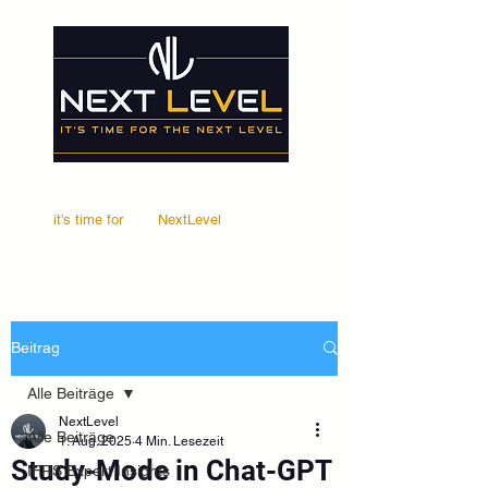
it's time for
Your
NextLevel
Beitrag
Alle Beiträge
NextLevel
Alle Beiträge
1. Aug. 2025
4 Min. Lesezeit
Study-Mode in Chat-GPT
IFRS Expert Insights