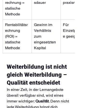
rechnung = 
sdauer
praxisnah
statische 
Methode
Rentabilitätsr
Gewinn im 
Für 
echnung 
Verhältnis 
Einzelprojekt
(ROI) = 
zum 
e geeignet
statische 
eingesetzten 
Methode
Kapital
Weiterbildung ist nicht 
gleich Weiterbildung – 
Qualität entscheidet
In einer Zeit, in der Lernangebote 
überall verfügbar sind, wird eines 
immer wichtiger: 
Qualität
. Denn nicht 
jede Weiterbildung bringt dich 