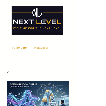
it's time for
Your
NextLevel