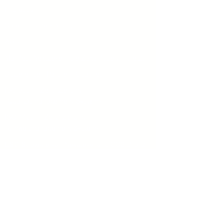
Impressum
Datenschutzerklärung
AGB's
Manifest NextLevel - die Zukunft beginnt jetzt
Dozierende - Partner - Coaches
ISO 9001 - Zertifizierung
(Qualitäsmanagement-System)
ISO 14001 - Zertifizierung
(Umweltmanagement-System)
ESG-Strategie von NextLevel und CO2-Bilanz
ISO 27001 - Zertifizierung
(Informationssicheitsmanagement-System)
IMS91427 - integriertes Managementsystem