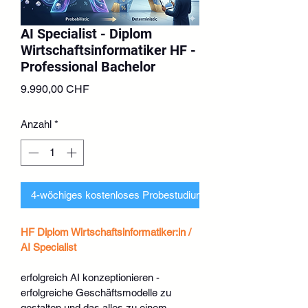
AI Specialist - Diplom
Wirtschaftsinformatiker HF -
Professional Bachelor
Preis
9.990,00 CHF
Anzahl
*
4-wöchiges kostenloses Probestudium beantragen
HF Diplom Wirtschaftsinformatiker:in / 
AI Specialist
erfolgreich AI konzeptionieren - 
erfolgreiche Geschäftsmodelle zu 
gestalten und das alles zu einem 