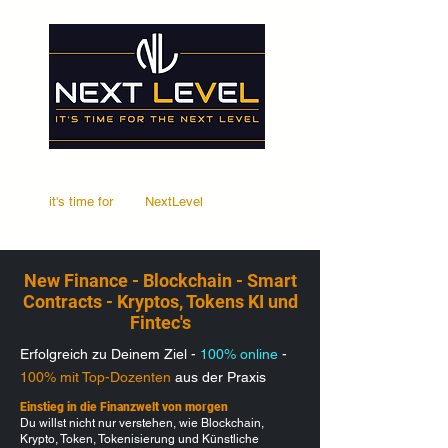
it's time for
Your
NextLevel
New Finance - Blockchain - Smart
Contracts - Kryptos, Tokens KI und
Fintec's
Erfolgreich zu Deinem Ziel -
100% online
-
100% mit Top-Dozenten
aus der Praxis
Einstieg in die Finanzwelt von morgen
Du willst nicht nur verstehen, wie Blockchain,
Krypto, Token, Tokenisierung und Künstliche