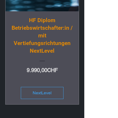
HF Diplom
Betriebswirtschafter:in /
mit
Vertiefungsrichtungen
NextLevel
Preis
9.990,00CHF
NextLevel