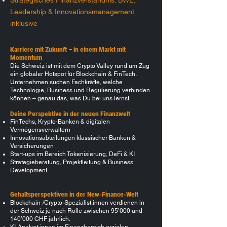
Leadership & Innovationsmanagement
inklusive
Karriere mit Zukunft – in einem Markt mit
Momentum
Die Schweiz ist mit dem Crypto Valley rund um Zug
ein globaler Hotspot für Blockchain & FinTech.
Unternehmen suchen Fachkräfte, welche
Technologie, Business und Regulierung verbinden
können – genau das, was Du bei uns lernst.
Deine Perspektive in der neuen Finanzwelt
FinTechs, Krypto-Banken & digitalen
Vermögensverwaltern
Innovationsabteilungen klassischer Banken &
Versicherungen
Start-ups im Bereich Tokenisierung, DeFi & KI
Strategieberatung, Projektleitung & Business
Development
Gehaltsperspektiven in der New-Finance-Welt
Blockchain-/Crypto-Spezialist:innen verdienen in
der Schweiz je nach Rolle zwischen 95’000 und
140’000 CHF jährlich.
KI-Analyst:innen im Finanzbereich erzielen