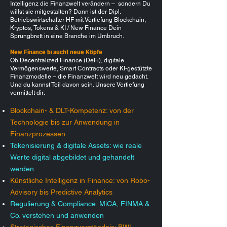
Intelligenz die Finanzwelt verändern – sondern Du
willst sie mitgestalten? Dann ist der Dipl.
Betriebswirtschafter HF mit Vertiefung Blockchain,
Kryptos, Tokens & KI / New Finance Dein
Sprungbrett in eine Branche im Umbruch.
New Finance braucht neue Köpfe
Ob Decentralized Finance (DeFi), digitale
Vermögenswerte, Smart Contracts oder KI-gestützte
Finanzmodelle – die Finanzwelt wird neu gedacht.
Und du kannst Teil davon sein. Unsere Vertiefung
vermittelt dir:
Blockchain- & DLT-Kompetenz: von der
Technologie bis zur Anwendung in
Finanzprozessen
Tokenisierung & digitale Assets: wie reale
Werte digital abgebildet und gehandelt
werden
Künstliche Intelligenz in Finance: von Robo-
Advisory bis Predictive Analytics
Regulierung & Compliance: MiCA, FINMA &
Co. verstehen und anwenden
Strategisches Finanzverständnis: BWL,