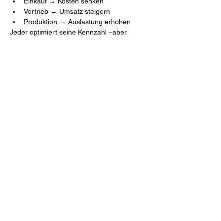
Einkauf → Kosten senken
Vertrieb → Umsatz steigern
Produktion → Auslastung erhöhen
Jeder optimiert seine Kennzahl –aber 
niemand optimiert das Gesamtbild.
6. Was hat KPI Distortion mit 
Incentive Design zu tun?
Sehr viel.
KPIs sind in den meisten Organisationen 
direkt mit Anreizen verbunden:
Bonuszahlungen
Zielvereinbarungen
Karrierebewertungen
Dadurch wird jede Kennzahl automatisch 
Teil eines 
Incentive Systems
7. Warum wird KPI Distortion oft 
nicht erkannt?
Weil die Zahlen „gut aussehen“.
Typischer Effekt: