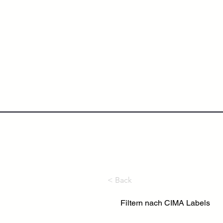
NextLevel College
Höh
< Back
Filtern nach CIMA Labels