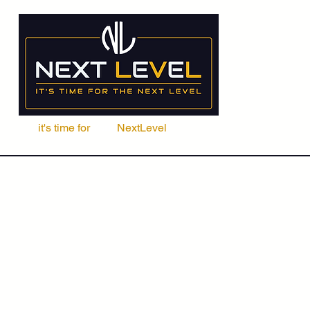
it's time for
Your
NextLevel
ere Fachschule
Kurse
Seminare
ACCA | CIMA | FRM | CFA