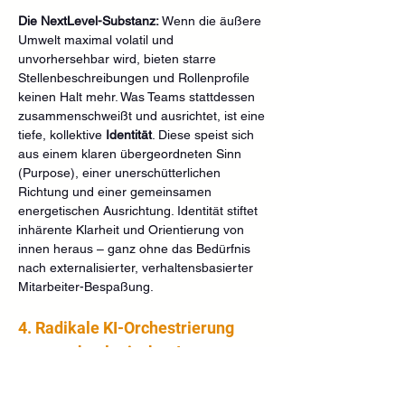
Die NextLevel-Substanz:
 Wenn die äußere 
Umwelt maximal volatil und 
unvorhersehbar wird, bieten starre 
Stellenbeschreibungen und Rollenprofile 
keinen Halt mehr. Was Teams stattdessen 
zusammenschweißt und ausrichtet, ist eine 
tiefe, kollektive 
Identität
. Diese speist sich 
aus einem klaren übergeordneten Sinn 
(Purpose), einer unerschütterlichen 
Richtung und einer gemeinsamen 
energetischen Ausrichtung. Identität stiftet 
inhärente Klarheit und Orientierung von 
innen heraus – ganz ohne das Bedürfnis 
nach externalisierter, verhaltensbasierter 
Mitarbeiter-Bespaßung.
4. Radikale KI-Orchestrierung 
statt technologischer Ignoranz
Führung darf KI nicht länger als reines IT-
Werkzeug betrachten, sondern muss die 