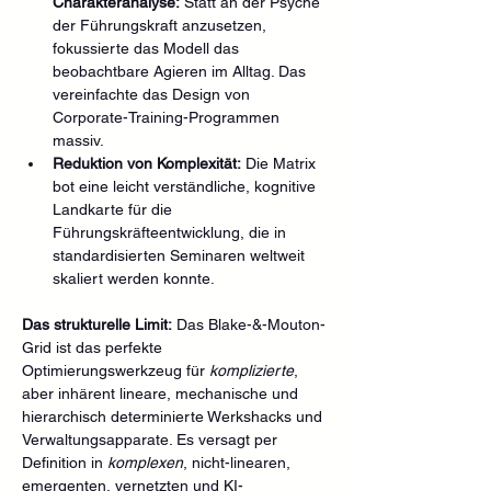
Charakteranalyse:
 Statt an der Psyche 
der Führungskraft anzusetzen, 
fokussierte das Modell das 
beobachtbare Agieren im Alltag. Das 
vereinfachte das Design von 
Corporate-Training-Programmen 
massiv.
Reduktion von Komplexität:
 Die Matrix 
bot eine leicht verständliche, kognitive 
Landkarte für die 
Führungskräfteentwicklung, die in 
standardisierten Seminaren weltweit 
skaliert werden konnte.
Das strukturelle Limit:
 Das Blake-&-Mouton-
Grid ist das perfekte 
Optimierungswerkzeug für 
komplizierte
, 
aber inhärent lineare, mechanische und 
hierarchisch determinierte Werkshacks und 
Verwaltungsapparate. Es versagt per 
Definition in 
komplexen
, nicht-linearen, 
emergenten, vernetzten und KI-