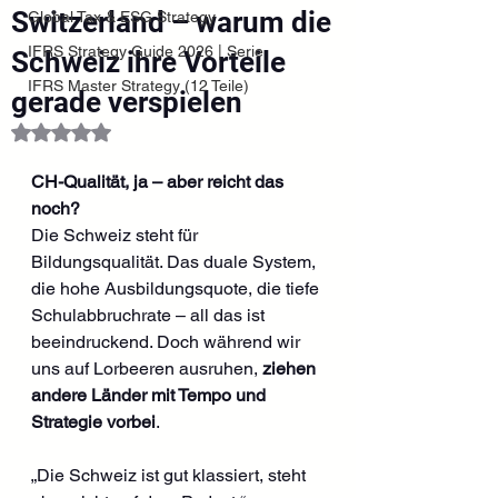
Switzerland – warum die
Global Tax & ESG Strategy
IFRS Strategy Guide 2026 | Serie
Schweiz ihre Vorteile
IFRS Master Strategy (12 Teile)
gerade verspielen
Mit NaN von 5 Sternen bewertet.
CH-Qualität, ja – aber reicht das 
noch?
Die Schweiz steht für 
Bildungsqualität. Das duale System, 
die hohe Ausbildungsquote, die tiefe 
Schulabbruchrate – all das ist 
beeindruckend. Doch während wir 
uns auf Lorbeeren ausruhen, 
ziehen 
andere Länder mit Tempo und 
Strategie vorbei
.
„Die Schweiz ist gut klassiert, steht 