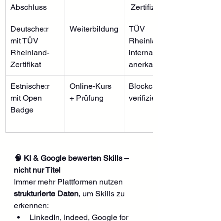
Abschluss
 Zertifizierung
Deutsche:r 
Weiterbildung
TÜV 
mit TÜV 
Rheinland 
Rheinland-
international 
Zertifikat
anerkannt
Estnische:r 
Online-Kurs 
Blockchain-
mit Open 
+ Prüfung
verifiziert
Badge
🧠 KI & Google bewerten Skills – 
nicht nur Titel
Immer mehr Plattformen nutzen 
strukturierte Daten
, um Skills zu 
erkennen:
LinkedIn, Indeed, Google for 