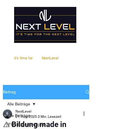
it's time for
Your
NextLevel
Beitrag
Alle Beiträge
NextLevel
Alle Beiträge
21. Aug. 2025
3 Min. Lesezeit
⚠️ Bildung made in
IFRS Expert Insights