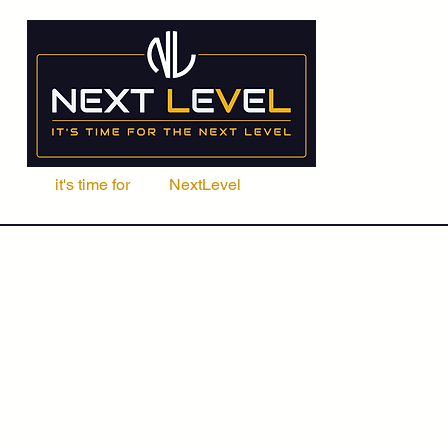
it's time for
Your
NextLevel
ere Fachschule
Kurse
Seminare
ACCA | CIMA | FRM | CFA