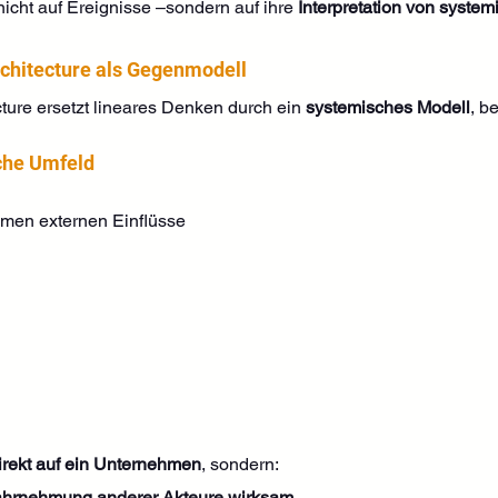
cht auf Ereignisse –sondern auf ihre 
Interpretation von syste
rchitecture als Gegenmodell
ture ersetzt lineares Denken durch ein 
systemisches Modell
, b
che Umfeld
amen externen Einflüsse
direkt auf ein Unternehmen
, sondern:
Wahrnehmung anderer Akteure wirksam