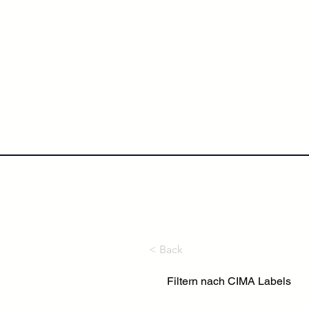
NextLevel College
Höh
< Back
Filtern nach CIMA Labels