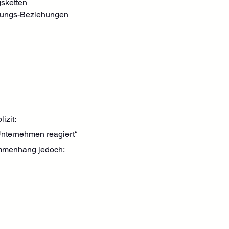
gsketten
rkungs-Beziehungen
izit:
 Unternehmen reagiert“
sammenhang jedoch: