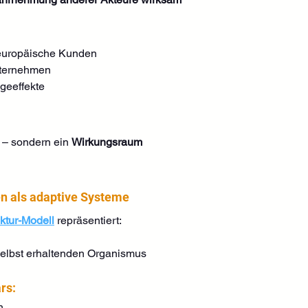
f europäische Kunden
Unternehmen
ageeffekte
 – sondern ein 
Wirkungsraum
n als adaptive Systeme
ktur-Modell
 repräsentiert:
selbst erhaltenden Organismus
rs:
n