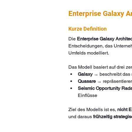
Enterprise Galaxy A
Kurze Definition
Die 
Enterprise Galaxy Archite
Entscheidungen, das Unternehm
Umfelds modelliert.
Das Modell basiert auf drei ze
Galaxy
 → beschreibt das
Quasare
 → repräsentiere
Seismic Opportunity Rad
Einflüsse
Ziel des Modells ist es, 
nicht 
und daraus 
frühzeitig strateg