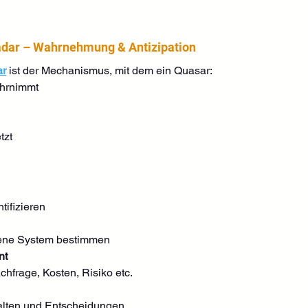
adar – Wahrnehmung & Antizipation
ar
 ist der Mechanismus, mit dem ein Quasar:
ahrnimmt
tzt
tifizieren
gene System bestimmen
nt
hfrage, Kosten, Risiko etc.
lten und Entscheidungen