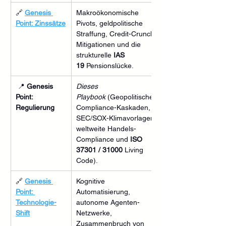
🔗 
Genesis 
Makroökonomische 
Point: Zinssätze
Pivots, geldpolitische 
Straffung, Credit-Crunch-
Mitigationen und die 
strukturelle 
IAS 
19
 Pensionslücke.
 📍 
Genesis 
Dieses 
Point: 
Playbook
 (Geopolitische 
Regulierung
Compliance-Kaskaden, 
SEC/SOX-Klimavorlagen, 
weltweite Handels-
Compliance und 
ISO 
37301 / 31000
 Living 
Code).
🔗 
Genesis 
Kognitive 
Point: 
Automatisierung, 
Technologie-
autonome Agenten-
Shift
Netzwerke, 
Zusammenbruch von 