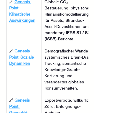
🔗 
Genesis 
Globale CO₂-
Point: 
Besteuerung, physische 
Klimatische 
Klimarisikomodellierung 
Auswirkungen
für Assets, Stranded-
Asset-Devestitionen und 
mandatory 
IFRS S1 / S2 
(ISSB)
-Berichte.
🔗 
Genesis 
Demografischer Wandel, 
Point: Soziale 
systemisches Brain-Drain-
Dynamiken
Tracking, semantische 
Knowledge-Graph-
Kartierung und 
verändertes globales 
Konsumverhalten.
🔗 
Genesis 
Exportverbote, willkürliche 
Point: 
Zölle, Enteignungs-
Geopolitik
Hedging, 
grenzüberschreitende 
Sanktionen und 
algorithmische Multi-