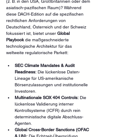
(z. B. in den USA, Großbritannien oder dem 
asiatisch-pazifischen Raum)? Während 
diese DACH-Edition auf die spezifischen 
rechtlichen Anforderungen von 
Deutschland, Österreich und der Schweiz 
fokussiert ist, bietet unser 
Global 
Playbook
 die maßgeschneiderte 
technologische Architektur für das 
weltweite regulatorische Parkett:
SEC Climate Mandates & Audit 
Readiness:
 Die lückenlose Daten-
Lineage für US-amerikanische 
Börsenzulassungen und institutionelle 
Investoren.
Multinationale SOX 404 Controls:
 Die 
lückenlose Validierung interner 
Kontrollsysteme (ICFR) durch rein 
deterministische digitale Abschluss-
Agenten.
Global Cross-Border Sanctions (OFAC 
& UN):
 Die Echtzeit-Überprüfung 