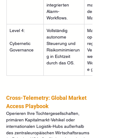
integrierten 
manuelle Eingriffe 
Alarm-
des 
Workflows.  
Managements.  
Level 4:
Vollständig 
Maximale 
autonome 
operative Agilität; 
Cybernetic 
Steuerung und 
regulatorische 
Governance
Risikominimierun
Verschiebungen 
g in Echtzeit 
werden in 
durch das OS.  
Wettbewerbsvorteil
e gedreht.  
Cross-Telemetry: Global Market 
Access Playbook
Operieren Ihre Tochtergesellschaften, 
primären Kapitalmarkt-Vehikel oder 
internationalen Logistik-Hubs außerhalb 
des zentraleuropäischen Wirtschaftsraums 