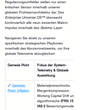
Regulierungsumfelder stellen nur einen 
kritischen Sensor innerhalb unserer 
globalen Frühwarnarchitektur dar. Das 
Enterprise Universe OS™
 überwacht 
kontinuierlich alle neun exizenten Makro-
Impulse innerhalb des 
Seismic Layer
.  
Navigieren Sie direkt zu unseren 
spezifischen strategischen Playbooks 
innerhalb des Konzernnetzwerks, um Ihre 
globale Telemetrie abzugleichen:
Genesis Point
Fokus der System-
Telemetry & Globale 
Auswirkung
🔗 
Genesis 
Materialpreisschocks, 
Point: Inflation
Margenkompression, 
Working Capital Drift und 
algorithmische 
IFRS 15 / 
IAS 2
 Bewertungsmodelle.