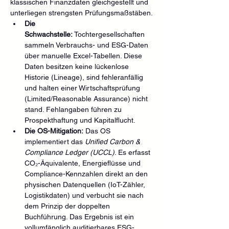
klassischen Finanzdaten gleichgestellt und 
unterliegen strengsten Prüfungsmaßstäben.
Die 
Schwachstelle:
 Tochtergesellschaften 
sammeln Verbrauchs- und ESG-Daten 
über manuelle Excel-Tabellen. Diese 
Daten besitzen keine lückenlose 
Historie (Lineage), sind fehleranfällig 
und halten einer Wirtschaftsprüfung 
(Limited/Reasonable Assurance) nicht 
stand. Fehlangaben führen zu 
Prospekthaftung und Kapitalflucht.  
Die OS-Mitigation:
 Das OS 
implementiert das 
Unified Carbon & 
Compliance Ledger (UCCL)
. Es erfasst 
CO₂-Äquivalente, Energieflüsse und 
Compliance-Kennzahlen direkt an den 
physischen Datenquellen (IoT-Zähler, 
Logistikdaten) und verbucht sie nach 
dem Prinzip der doppelten 
Buchführung. Das Ergebnis ist ein 
vollumfänglich auditierbares ESG-