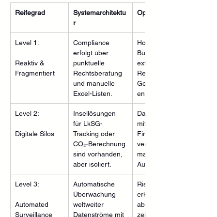
Reifegrad
Systemarchitektu
Operative Realität
r
Level 1:
Compliance 
Hohes Risiko von 
erfolgt über 
Bußgeldern; 
Reaktiv & 
punktuelle 
extrem langsame 
Fragmentiert
Rechtsberatung 
Reaktionszeit bei 
und manuelle 
Gesetzesänderung
Excel-Listen.  
en.  
Level 2:
Insellösungen 
Daten sind nicht 
für LkSG-
mit dem 
Digitale Silos
Tracking oder 
Finanzhauptbuch 
CO₂-Berechnung 
verknüpft; hoher 
sind vorhanden, 
manueller Audit-
aber isoliert.  
Aufwand.  
Level 3:
Automatische 
Risiken werden 
Überwachung 
erkannt, erfordern 
Automated 
weltweiter 
aber nach wie vor 
Surveillance
Datenströme mit 
zeitintensive, 