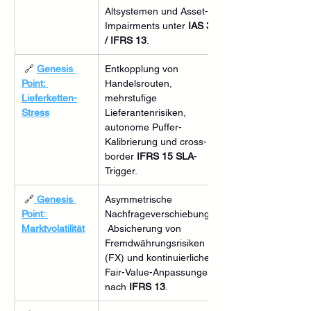
Altsystemen und Asset-
Impairments unter 
IAS 36 
/ IFRS 13
.
 🔗 
Genesis 
Entkopplung von 
Point: 
Handelsrouten, 
Lieferketten-
mehrstufige 
Stress
Lieferantenrisiken, 
autonome Puffer-
Kalibrierung und cross-
border 
IFRS 15 SLA
-
Trigger.
 🔗
Genesis 
Asymmetrische 
Point: 
Nachfrageverschiebungen,
Marktvolatilität
 Absicherung von 
Fremdwährungsrisiken 
(FX) und kontinuierliche 
Fair-Value-Anpassungen 
nach 
IFRS 13
.