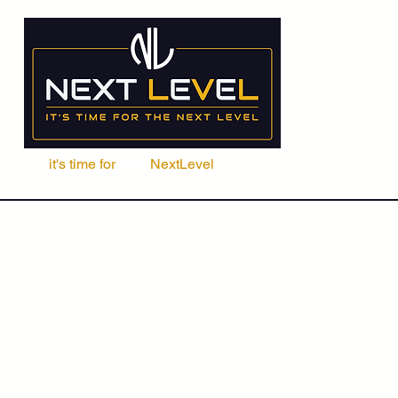
it's time for
Your
NextLevel
ere Fachschule
Kurse
Seminare
ACCA | CIMA | FRM | CFA