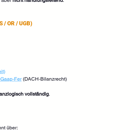
, aber 
nicht handlungsleitend
.
S / OR / UGB)
it)
-Gaap-Fer
 (DACH‑Bilanzrecht)
nanzlogisch vollständig
.
nt über: