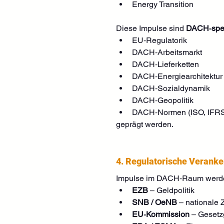
Energy Transition
Diese Impulse sind 
DACH‑spez
EU‑Regulatorik
DACH‑Arbeitsmarkt
DACH‑Lieferketten
DACH‑Energiearchitektur
DACH‑Sozialdynamik
DACH‑Geopolitik
DACH‑Normen (ISO, IFR
geprägt werden.
4. Regulatorische Veranke
Impulse im DACH‑Raum werden 
EZB
 – Geldpolitik
SNB / OeNB
 – nationale
EU‑Kommission
 – Geset