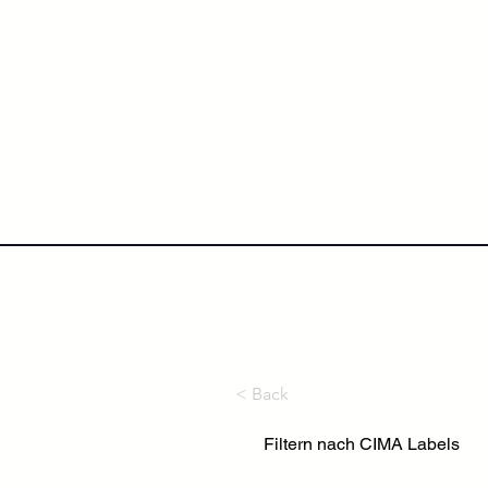
NextLevel College
Höh
< Back
Filtern nach CIMA Labels