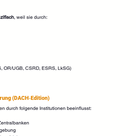
ifisch
, weil sie durch:
S, OR/UGB, CSRD, ESRS, LkSG)
rung (DACH‑Edition)
durch folgende Institutionen beeinflusst:
 Zentralbanken
zgebung