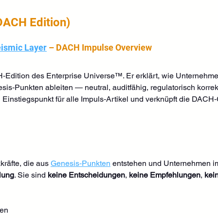
DACH Edition)
ismic Layer
 – DACH Impulse Overview
CH‑Edition des Enterprise Universe™. Er erklärt, wie Unternehm
s‑Punkten ableiten — neutral, auditfähig, regulatorisch korrek
en Einstiegspunkt für alle Impuls‑Artikel und verknüpft die DAC
räfte, die aus 
Genesis‑Punkten
 entstehen und Unternehmen i
lung
. Sie sind 
keine Entscheidungen
, 
keine Empfehlungen
, 
kei
gen