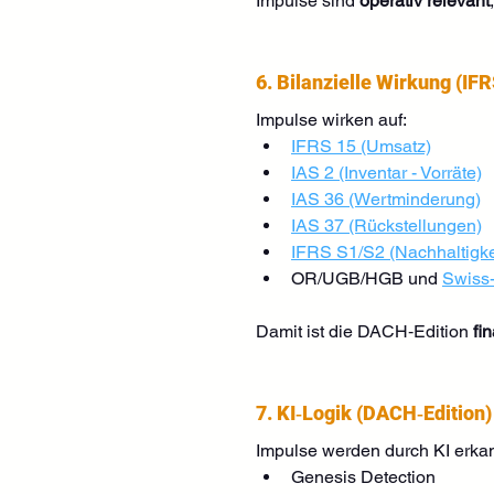
Impulse sind 
operativ relevant
6. Bilanzielle Wirkung (IFR
Impulse wirken auf:
IFRS 15 (Umsatz)
IAS 2 (Inventar - Vorräte)
IAS 36 (Wertminderung)
IAS 37 (Rückstellungen)
IFRS S1/S2 (Nachhaltigke
OR/UGB/HGB und 
Swiss
Damit ist die DACH‑Edition 
fi
7. KI‑Logik (DACH‑Edition)
Impulse werden durch KI erkan
Genesis Detection