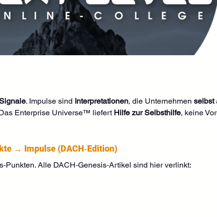
 Signale
. Impulse sind 
Interpretationen
, die Unternehmen 
selbst
 Das Enterprise Universe™ liefert 
Hilfe zur Selbsthilfe
, keine Vo
nkte → Impulse (DACH‑Edition)
‑Punkten. Alle DACH‑Genesis‑Artikel sind hier verlinkt: