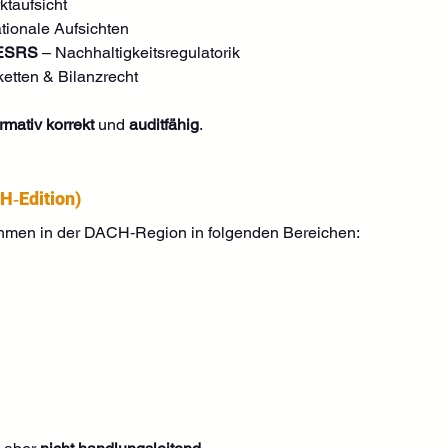
ktaufsicht
ationale Aufsichten
 ESRS
 – Nachhaltigkeitsregulatorik
rketten & Bilanzrecht
rmativ korrekt
 und 
auditfähig
.
H‑Edition)
hmen in der DACH‑Region in folgenden Bereichen: