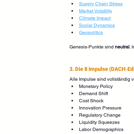
Supply Chain Stress
Market Volatility
Climate Impact
Social Dynamics
Geopolitics
Genesis‑Punkte sind 
neutral
. 
3. Die 8 Impulse (DACH‑Edi
Alle Impulse sind vollständig ve
Monetary Policy
Demand Shift
Cost Shock
Innovation Pressure
Regulatory Change
Liquidity Squeezes
Labor Demographics