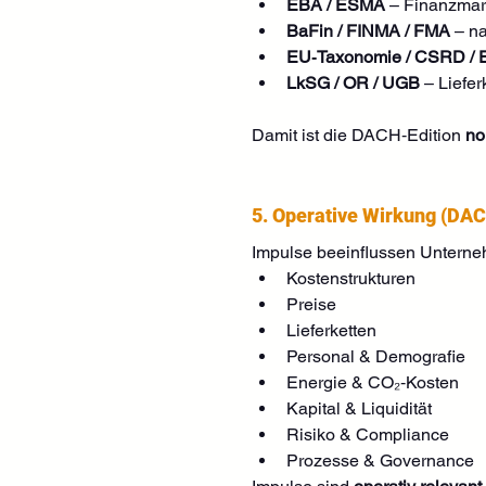
EBA / ESMA
 – Finanzmar
BaFin / FINMA / FMA
 – n
EU‑Taxonomie / CSRD /
LkSG / OR / UGB
 – Liefe
Damit ist die DACH‑Edition 
no
5. Operative Wirkung (DAC
Impulse beeinflussen Unterne
Kostenstrukturen
Preise
Lieferketten
Personal & Demografie
Energie & CO₂‑Kosten
Kapital & Liquidität
Risiko & Compliance
Prozesse & Governance