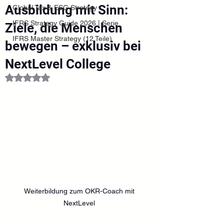
Ausbildung mit Sinn:
Global Tax & ESG Strategy
IFRS Strategy Guide 2026 | Serie
Ziele, die Menschen
IFRS Master Strategy (12 Teile)
bewegen – exklusiv bei
NextLevel College
Mit NaN von 5 Sternen bewertet.
Weiterbildung zum OKR-Coach mit 
NextLevel 