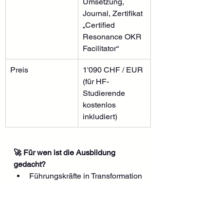
Umsetzung, 
Journal, Zertifikat 
„Certified 
Resonance OKR 
Facilitator“
Preis
1'090 CHF / EUR 
(für HF-
Studierende 
kostenlos 
inkludiert)
🚀 Für wen ist die Ausbildung 
gedacht?
Führungskräfte in Transformation
Agile Coaches & 
Organisationsentwickler:innen
HR & People Development mit 