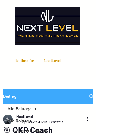
it's time for
Your
NextLevel
Beitrag
Alle Beiträge
NextLevel
Alle Beiträge
5. Sept. 2025
4 Min. Lesezeit
🎯 OKR Coach
IFRS Expert Insights