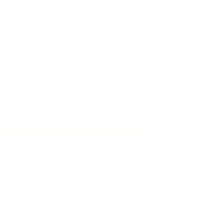
ISO 14001 - Zertifizierung
(Umweltmanagement-System)
ESG-Strategie von NextLevel und CO2-Bilanz
ISO 27001 - Zertifizierung
(Informationssicheitsmanagement-System)
IMS91427 - integriertes Managementsystem
©2025
www.nextlevel.college