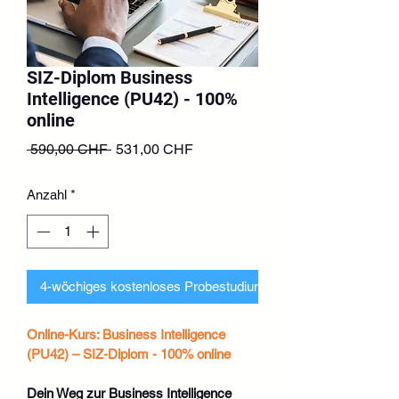
SIZ-Diplom Business
Intelligence (PU42) - 100%
online
Standardpreis
Sale-
 590,00 CHF 
531,00 CHF
Preis
Anzahl
*
4-wöchiges kostenloses Probestudium beantragen
Online-Kurs: Business Intelligence 
(PU42) – SIZ-Diplom - 100% online
Dein Weg zur Business Intelligence 