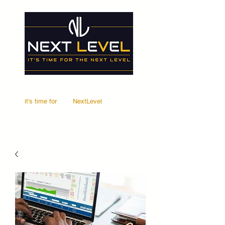
it's time for
Your
NextLevel