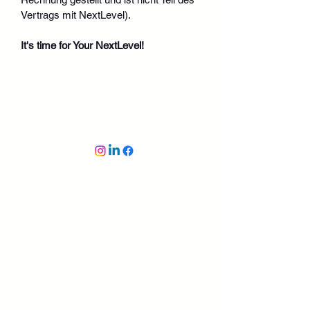
Vertrags mit NextLevel).
It's time for Your NextLevel!
Impressum
Datenschutzerklärung
AGB's
Manifest NextLevel - die Zukunft beginnt jetzt
Dozierende - Partner - Coaches
ISO 9001 - Zertifizierung
(Qualitäsmanagement-System)