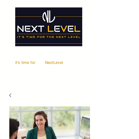
it's time for
Your
NextLevel