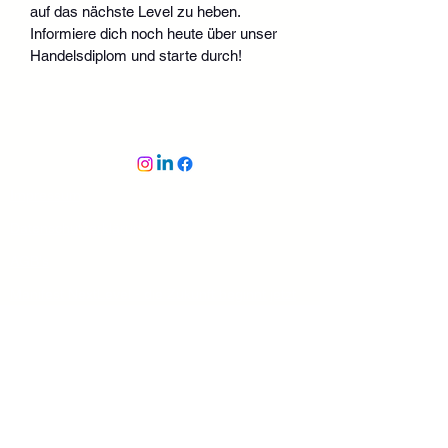
auf das nächste Level zu heben. 
Informiere dich noch heute über unser 
Handelsdiplom und starte durch!
Impressum
Datenschutzerklärung
AGB's
Manifest NextLevel - die Zukunft beginnt jetzt
Dozierende - Partner - Coaches
ISO 9001 - Zertifizierung
(Qualitäsmanagement-System)
ISO 14001 - Zertifizierung
(Umweltmanagement-System)