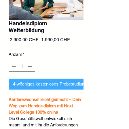
Handelsdiplom
Weiterbildung
Standardpreis
Sale-
 2.990,00 CHF 
1.990,00 CHF
Preis
Anzahl
*
4-wöchiges kostenloses Probestudium beantragen
Karrierewechsel leicht gemacht – Dein 
Weg zum Handelsdiplom mit Next 
Level College 100% online
Die Geschäftswelt entwickelt sich 
rasant, und mit ihr die Anforderungen 