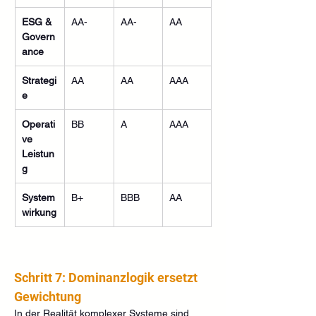
ESG & 
AA-
AA-
AA
Govern
ance
Strategi
AA
AA
AAA
e
Operati
BB
A
AAA
ve 
Leistun
g
System
B+
BBB
AA
wirkung
Schritt 7: Dominanzlogik ersetzt 
Gewichtung
In der Realität komplexer Systeme sind 