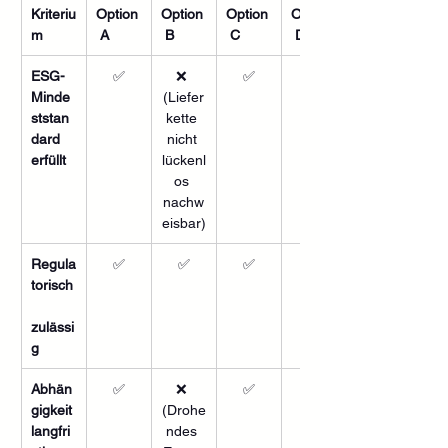
Kriteriu
Option
Option
Option
Option
m
 A
 B
 C
 D
ESG-
✅
❌ 
✅
✅
Minde
(Liefer
ststan
kette 
dard 
nicht 
erfüllt
lückenl
os 
nachw
eisbar)
Regula
✅
✅
✅
✅
torisch
zulässi
g
Abhän
✅
❌ 
✅
✅
gigkeit 
(Drohe
langfri
ndes 