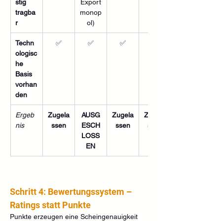
stig 
Export
tragba
monop
r
ol)
Techn
✅
✅
✅
✅
ologisc
he 
Basis 
vorhan
den
Ergeb
Zugela
AUSG
Zugela
Zugela
nis
ssen
ESCH
ssen
ssen
LOSS
EN
Schritt 4: Bewertungssystem – 
Ratings statt Punkte
Punkte erzeugen eine Scheingenauigkeit 