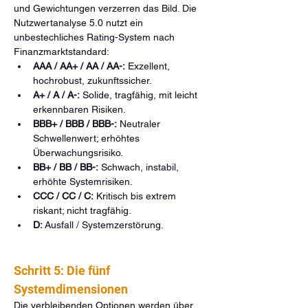
und Gewichtungen verzerren das Bild. Die 
Nutzwertanalyse 5.0 nutzt ein 
unbestechliches Rating-System nach 
Finanzmarktstandard:
AAA / AA+ / AA / AA-:
 Exzellent, 
hochrobust, zukunftssicher.
A+ / A / A-:
 Solide, tragfähig, mit leicht 
erkennbaren Risiken.
BBB+ / BBB / BBB-:
 Neutraler 
Schwellenwert; erhöhtes 
Überwachungsrisiko.
BB+ / BB / BB-:
 Schwach, instabil, 
erhöhte Systemrisiken.
CCC / CC / C:
 Kritisch bis extrem 
riskant; nicht tragfähig.
D:
 Ausfall / Systemzerstörung.
Schritt 5: Die fünf 
Systemdimensionen
Die verbleibenden Optionen werden über 