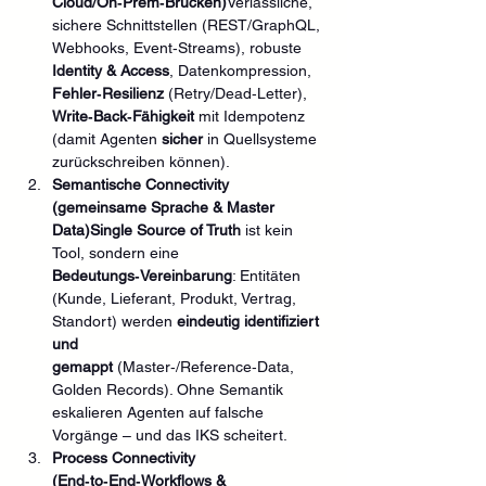
Cloud/On‑Prem‑Brücken)
Verlässliche, 
sichere Schnittstellen (REST/GraphQL, 
Webhooks, Event‑Streams), robuste 
Identity & Access
, Datenkompression, 
Fehler‑Resilienz
 (Retry/Dead‑Letter), 
Write‑Back‑Fähigkeit
 mit Idempotenz 
(damit Agenten 
sicher
 in Quellsysteme 
zurückschreiben können).
Semantische Connectivity 
(gemeinsame Sprache & Master 
Data)Single Source of Truth
 ist kein 
Tool, sondern eine 
Bedeutungs‑Vereinbarung
: Entitäten 
(Kunde, Lieferant, Produkt, Vertrag, 
Standort) werden 
eindeutig identifiziert 
und 
gemappt
 (Master‑/Reference‑Data, 
Golden Records). Ohne Semantik 
eskalieren Agenten auf falsche 
Vorgänge – und das IKS scheitert.
Process Connectivity 
(End‑to‑End‑Workflows & 