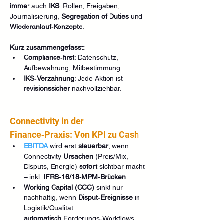
immer
 auch 
IKS
: Rollen, Freigaben, 
Journalisierung, 
Segregation of Duties
 und 
Wiederanlauf‑Konzepte
.
Kurz zusammengefasst:
Compliance‑first
: Datenschutz, 
Aufbewahrung, Mitbestimmung.
IKS‑Verzahnung
: Jede Aktion ist 
revisionssicher
 nachvollziehbar.
Connectivity in der 
Finance‑Praxis: Von KPI zu Cash
EBITDA
 wird erst 
steuerbar
, wenn 
Connectivity 
Ursachen
 (Preis/Mix, 
Disputs, Energie) 
sofort
 sichtbar macht 
– inkl. 
IFRS‑16/18‑MPM‑Brücken
.
Working Capital (CCC)
 sinkt nur 
nachhaltig, wenn 
Disput‑Ereignisse
 in 
Logistik/Qualität 
automatisch
 Forderungs‑Workflows 