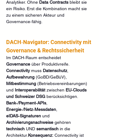
Analytiker. Ohne 
Data Contracts
 bleibt sie 
ein Risiko. Erst die Kombination macht sie 
zu einem sicheren Akteur und 
Governance‑fähig.
DACH‑Navigator: Connectivity mit 
Governance & Rechtssicherheit
Im DACH‑Raum entscheidet 
Governance
 über Produktivreife. 
Connectivity
 muss 
Datenschutz
, 
Aufbewahrung
 (GoBD/GeBüV), 
Mitbestimmung
 (Betriebsvereinbarungen) 
und 
Interoperabilität
 zwischen 
EU‑Clouds 
und Schweizer DSG
 berücksichtigen. 
Bank‑/Payment‑APIs
, 
Energie‑/Netz‑Messdaten
, 
eIDAS‑Signaturen
 und 
Archivierungsnachweise
 gehören 
technisch
 UND 
semantisch
 in die 
Architektur.
Konsequenz:
 Connectivity ist 