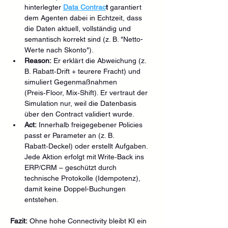
hinterlegter 
Data Contrac
t
 garantiert 
dem Agenten dabei in Echtzeit, dass 
die Daten aktuell, vollständig und 
semantisch korrekt sind (z. B. "Netto-
Werte nach Skonto").
Reason:
 Er erklärt die Abweichung (z. 
B. Rabatt‑Drift + teurere Fracht) und 
simuliert Gegenmaßnahmen 
(Preis‑Floor, Mix‑Shift). Er vertraut der 
Simulation nur, weil die Datenbasis 
über den Contract validiert wurde.
Act:
 Innerhalb freigegebener Policies 
passt er Parameter an (z. B. 
Rabatt‑Deckel) oder erstellt Aufgaben. 
Jede Aktion erfolgt mit Write‑Back ins 
ERP/CRM – geschützt durch 
technische Protokolle (Idempotenz), 
damit keine Doppel-Buchungen 
entstehen.
Fazit:
 Ohne hohe Connectivity bleibt KI ein 