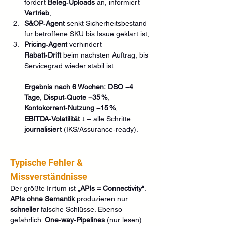
fordert 
Beleg‑Uploads
 an, informiert 
Vertrieb
;
S&OP‑Agent
 senkt Sicherheitsbestand 
für betroffene SKU bis Issue geklärt ist;
Pricing‑Agent
 verhindert 
Rabatt‑Drift
 beim nächsten Auftrag, bis 
Servicegrad wieder stabil ist.
Ergebnis nach 6 Wochen:
DSO −4 
Tage
, 
Disput‑Quote −35 %
, 
Kontokorrent‑Nutzung −15 %
, 
EBITDA‑Volatilität ↓
 – alle Schritte 
journalisiert
 (IKS/Assurance‑ready).
Typische Fehler & 
Missverständnisse
Der größte Irrtum ist 
„APIs = Connectivity“
. 
APIs ohne Semantik
 produzieren nur 
schneller
 falsche Schlüsse. Ebenso 
gefährlich: 
One‑way‑Pipelines
 (nur lesen). 