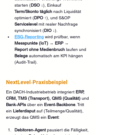
starten (
DSO ↓
), Einkauf 
Term/Skonto
täglich
 nach Liquidität 
optimiert (
DPO ↑
), und S&OP 
Servicelevel
 mit realer Nachfrage 
synchronisiert (
DIO ↓
).
ESG‑Reporting
 wird prüfbar, wenn 
Messpunkte (IoT) → ERP → 
Report
ohne Medienbruch
 laufen und 
Belege
 automatisch am KPI hängen 
(Audit‑Trail).
NextLevel‑Praxisbeispiel 
Ein DACH‑Industriebetrieb integriert 
ERP, 
CRM, TMS (Transport), QMS (Qualität)
 und 
Bank‑APIs
 über ein 
Event‑Backbone
. Tritt 
ein 
Lieferdisput
 auf (Teilmenge/Qualität), 
erzeugt das QMS ein 
Event
:
Debitoren‑Agent
 pausiert die Fälligkeit, 