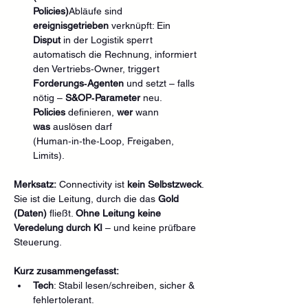
Policies)
Abläufe sind 
ereignisgetrieben
 verknüpft: Ein 
Disput
 in der Logistik sperrt 
automatisch die Rechnung, informiert 
den Vertriebs‑Owner, triggert 
Forderungs‑Agenten
 und setzt – falls 
nötig – 
S&OP‑Parameter
 neu. 
Policies
 definieren, 
wer
 wann 
was
 auslösen darf 
(Human‑in‑the‑Loop, Freigaben, 
Limits).
Merksatz:
 Connectivity ist 
kein Selbstzweck
. 
Sie ist die Leitung, durch die das 
Gold 
(Daten)
 fließt. 
Ohne Leitung keine 
Veredelung durch KI
 – und keine prüfbare 
Steuerung.
Kurz zusammengefasst:
Tech
: Stabil lesen/schreiben, sicher & 
fehlertolerant.