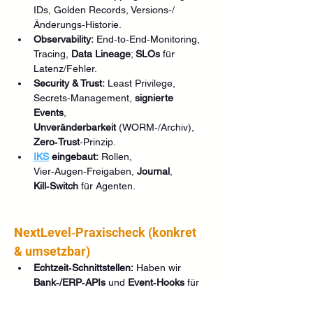
IDs, Golden Records, Versions‑/
Änderungs‑Historie.
Observability:
 End‑to‑End‑Monitoring, 
Tracing, 
Data Lineage
; 
SLOs
 für 
Latenz/Fehler.
Security & Trust:
 Least Privilege, 
Secrets‑Management, 
signierte 
Events
, 
Unveränderbarkeit
 (WORM‑/Archiv), 
Zero‑Trust
‑Prinzip.
IKS
 eingebaut:
 Rollen, 
Vier‑Augen‑Freigaben, 
Journal
, 
Kill‑Switch
 für Agenten.
NextLevel‑Praxischeck (konkret 
& umsetzbar)
Echtzeit‑Schnittstellen:
 Haben wir 
Bank‑/ERP‑APIs
 und 
Event‑Hooks
 für 
Debitoren, Disputs, Preis‑Änderungen, 
Zähler/IoT?