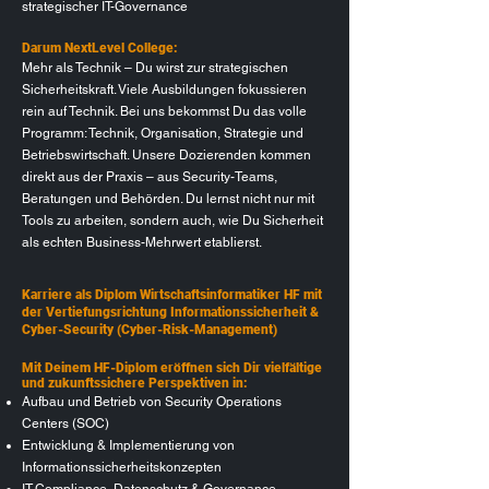
strategischer IT-Governance
Darum NextLevel College:
Mehr als Technik – Du wirst zur strategischen
Sicherheitskraft. Viele Ausbildungen fokussieren
rein auf Technik. Bei uns bekommst Du das volle
Programm: Technik, Organisation, Strategie und
Betriebswirtschaft. Unsere Dozierenden kommen
direkt aus der Praxis – aus Security-Teams,
Beratungen und Behörden. Du lernst nicht nur mit
Tools zu arbeiten, sondern auch, wie Du Sicherheit
als echten Business-Mehrwert etablierst.
Karriere als Diplom Wirtschaftsinformatiker HF mit
der Vertiefungsrichtung Informationssicherheit &
Cyber-Security (Cyber-Risk-Management)
Mit Deinem HF-Diplom eröffnen sich Dir vielfältige
und zukunftssichere Perspektiven in:
Aufbau und Betrieb von Security Operations
Centers (SOC)
Entwicklung & Implementierung von
Informationssicherheitskonzepten
IT-Compliance, Datenschutz & Governance