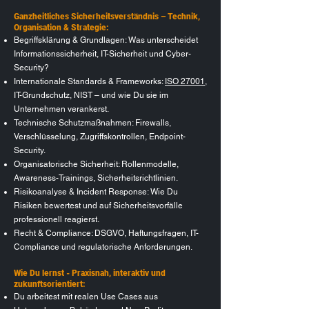
Ganzheitliches Sicherheitsverständnis – Technik,
Organisation & Strategie:
Begriffsklärung & Grundlagen: Was unterscheidet
Informationssicherheit, IT-Sicherheit und Cyber-
Security?
Internationale Standards & Frameworks:
ISO 27001
,
IT-Grundschutz, NIST – und wie Du sie im
Unternehmen verankerst.
Technische Schutzmaßnahmen: Firewalls,
Verschlüsselung, Zugriffskontrollen, Endpoint-
Security.
Organisatorische Sicherheit: Rollenmodelle,
Awareness-Trainings, Sicherheitsrichtlinien.
Risikoanalyse & Incident Response: Wie Du
Risiken bewertest und auf Sicherheitsvorfälle
professionell reagierst.
Recht & Compliance: DSGVO, Haftungsfragen, IT-
Compliance und regulatorische Anforderungen.
Wie Du lernst - Praxisnah, interaktiv und
zukunftsorientiert:
Du arbeitest mit realen Use Cases aus