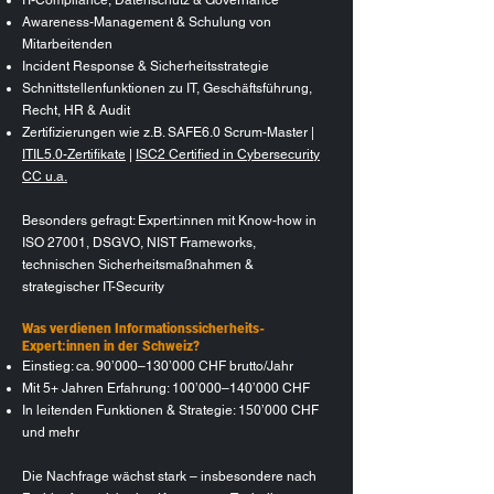
Awareness-Management & Schulung von
Mitarbeitenden
Incident Response & Sicherheitsstrategie
Schnittstellenfunktionen zu IT, Geschäftsführung,
Recht, HR & Audit
Zertifizierungen wie z.B. SAFE6.0 Scrum-Master |
ITIL5.0-Zertifikate
|
ISC2 Certified in Cybersecurity
CC u.a.
Besonders gefragt: Expert:innen mit Know-how in
ISO 27001, DSGVO, NIST Frameworks,
technischen Sicherheitsmaßnahmen &
strategischer IT-Security
Was verdienen Informationssicherheits-
Expert:innen in der Schweiz?
Einstieg: ca. 90’000–130’000 CHF brutto/Jahr
Mit 5+ Jahren Erfahrung: 100’000–140’000 CHF
In leitenden Funktionen & Strategie: 150’000 CHF
und mehr
Die Nachfrage wächst stark – insbesondere nach