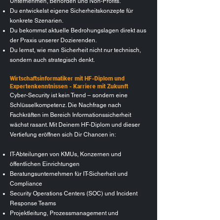
Unternehmen, Behörden und Non-Profits.
Du entwickelst eigene Sicherheitskonzepte für
konkrete Szenarien.
Du bekommst aktuelle Bedrohungslagen direkt aus
der Praxis unserer Dozierenden.
Du lernst, wie man Sicherheit nicht nur technisch,
sondern auch strategisch denkt.
Wirtschaftsinformatiker mit HF-Diplom und
Expertenkenntnissen - Karriere mit Zukunft
Cyber-Security ist kein Trend – sondern eine
Schlüsselkompetenz. Die Nachfrage nach
Fachkräften im Bereich
Informationssicherheit
wächst rasant. Mit Deinem HF-Diplom und dieser
Vertiefung eröffnen sich Dir Chancen in:
IT-Abteilungen von KMUs, Konzernen und
öffentlichen Einrichtungen
Beratungsunternehmen für IT-Sicherheit und
Compliance
Security Operations Centers (SOC) und Incident
Response Teams
Projektleitung, Prozessmanagement und