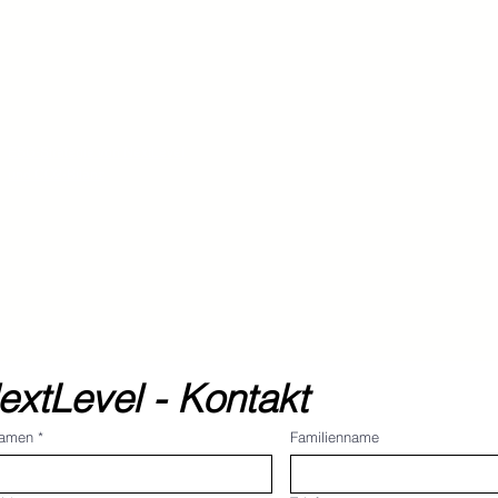
ESG-Strategie von NextLevel
und CO2-Bilanz
extLevel - Kontakt
namen
*
Familienname