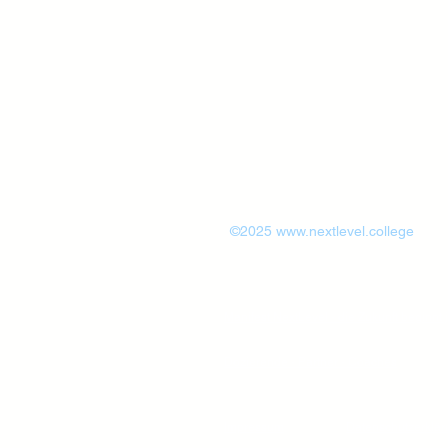
©2025
www.nextlevel.college
Manifest NextLevel - die Zukunft beginnt j
Dozierende - Partner - Coaches
Impressum
Datenschutzerklär