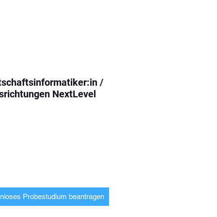
schaftsinformatiker:in /
gsrichtungen NextLevel
s
nloses Probestudium beantragen