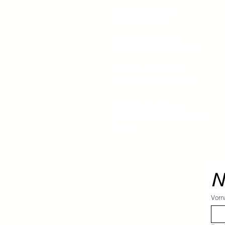
IMS91427 - integriertes
Managementsystem
ISO 9001 - Zertifizierung
(Qualitäsmanagement-System)
ISO 14001 - Zertifizierung
(Umweltmanagement-System)
ISO 27001 - Zertifizierung
(Informationssicheitsmanagement-
System)
N
Vor