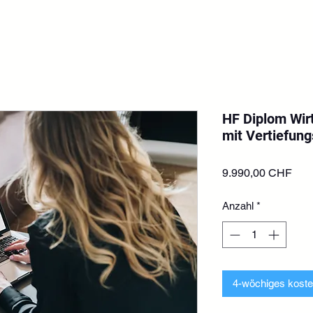
HF Diplom Wirt
mit Vertiefun
Prei
9.990,00 CHF
Anzahl
*
4-wöchiges koste