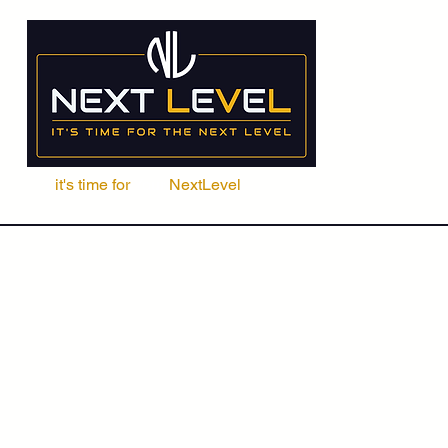
it's time for
Your
NextLevel
ere Fachschule
Kurse
Seminare
ACCA | CIMA | FRM | CFA