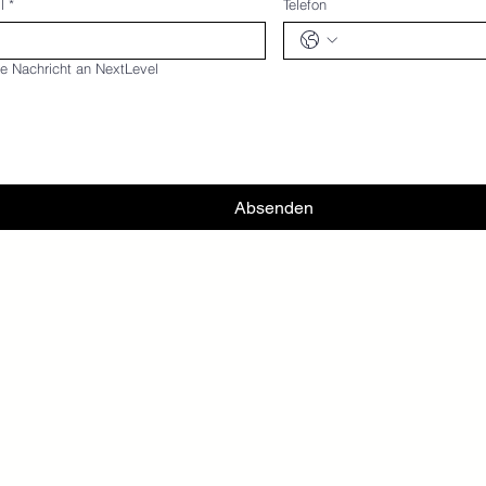
l
*
Telefon
e Nachricht an NextLevel
Absenden