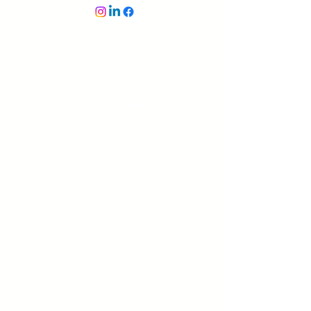
Impressum
Datenschutzerklärung
AGB's
Manifest NextLevel - die Zukunft beginnt jetzt
Dozierende - Partner - Coaches
ISO 9001 - Zertifizierung
(Qualitäsmanagement-System)
ISO 14001 - Zertifizierung
(Umweltmanagement-System)
ESG-Strategie von NextLevel und CO2-Bilanz
ISO 27001 - Zertifizierung
(Informationssicheitsmanagement-System)
IMS91427 - integriertes Managementsystem