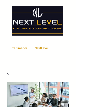
it's time for
Your
NextLevel