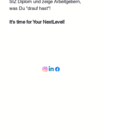
SIZ Diplom und zeige Arbeitgebern, 
was Du "drauf hast"!
It's time for Your NextLevel!
Impressum
Datenschutzerklärung
AGB's
Manifest NextLevel - die Zukunft beginnt jetzt
Dozierende - Partner - Coaches
ISO 9001 - Zertifizierung
(Qualitäsmanagement-System)