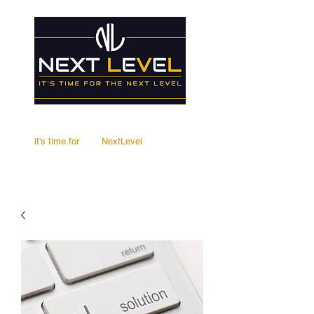
it's time for
Your
NextLevel