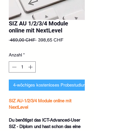
SIZ AU 1/2/3/4 Module
online mit NextLevel
Standardpreis
Sale-
 469,00 CHF 
398,65 CHF
Preis
Anzahl
*
4-wöchiges kostenloses Probestudium beantragen
SIZ AU-1/2/3/4 Module online mit 
NextLevel
Du benötigst das ICT-Advanced-User 
SIZ - Diplom und hast schon das eine 