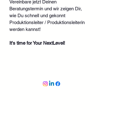
Vereinbare jetzt Deinen 
Beratungstermin und wir zeigen Dir, 
wie Du schnell und gekonnt 
Produktionsleiter / Produktionsleiterin 
werden kannst!
It's time for Your NextLevel!
Impressum
Datenschutzerklärung
AGB's
Manifest NextLevel - die Zukunft beginnt jetzt
Dozierende - Partner - Coaches