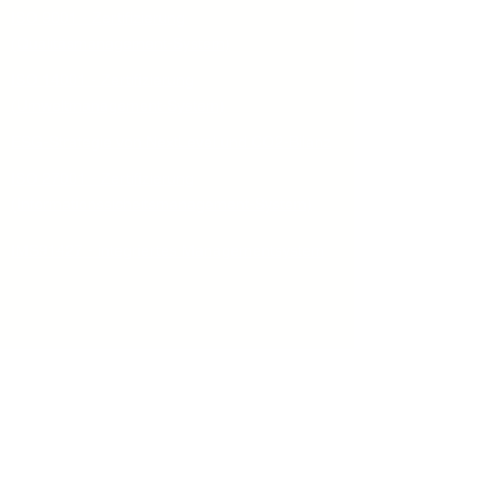
ISO 9001 - Zertifizierung
(Qualitäsmanagement-System)
ISO 14001 - Zertifizierung
(Umweltmanagement-System)
ESG-Strategie von NextLevel und CO2-Bilanz
ISO 27001 - Zertifizierung
(Informationssicheitsmanagement-System)
IMS91427 - integriertes Managementsystem
©2025
www.nextlevel.college