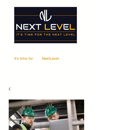
it's time for
Your
NextLevel