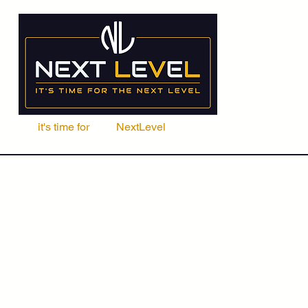
it's time for
Your
NextLevel
ere Fachschule
Kurse
Seminare
ACCA | CIMA | FRM | CFA