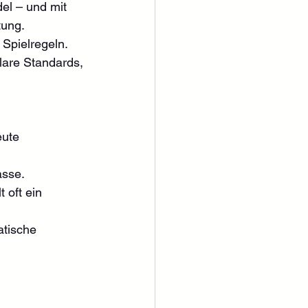
el – und mit 
ung. 
Spielregeln. 
lare Standards, 
eute 
asse.
 oft ein 
atische 