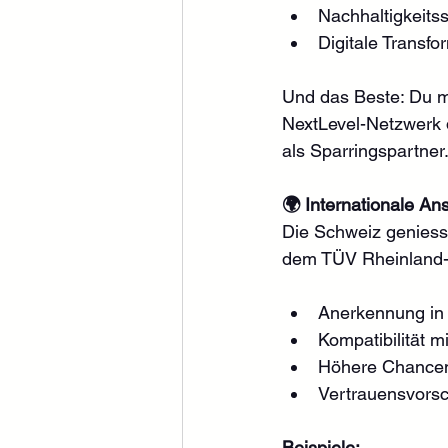
Nachhaltigkeitss
Digitale Transfo
Und das Beste: Du mu
NextLevel-Netzwerk d
als Sparringspartner
🌍 Internationale An
Die Schweiz geniesst
dem TÜV Rheinland-Ze
Anerkennung in
Kompatibilität
Höhere Chancen 
Vertrauensvorsc
Beispiele: