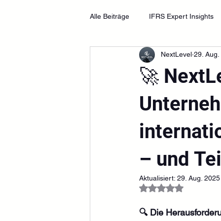
Alle Beiträge
IFRS Expert Insights
NextLevel
29. Aug.
IFRS Master Strategy (12 Teile)
🚀 NextLe
Unterneh
internati
– und Tei
Aktualisiert:
29. Aug. 2025
Mit NaN von 5 Ster
🔍 Die Herausforde