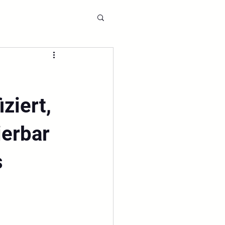
ziert,
ierbar
s