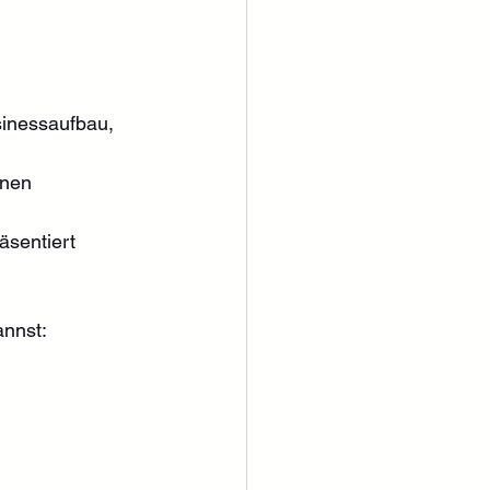
inessaufbau, 
nnen
äsentiert
annst: