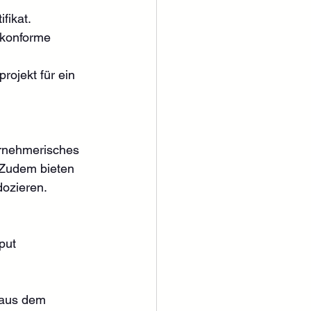
fikat.
-konforme 
ojekt für ein 
ernehmerisches 
 Zudem bieten 
dozieren.
put
 aus dem 