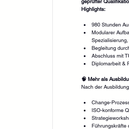
geprüfter Qualifikati
Highlights:
980 Stunden Aus
Modularer Aufb
Spezialisierung
Begleitung durc
Abschluss mit TÜ
Diplomarbeit & P
🧠 Mehr als Ausbildun
Nach der Ausbildung b
Change-Prozess
ISO-konforme Q
Strategieworks
Führungskräfte