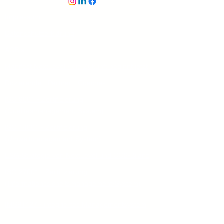
Impressum
Datenschutzerklärung
AGB's
Manifest NextLevel - die Zukunft beginnt jetzt
Dozierende - Partner - Coaches
ISO 9001 - Zertifizierung
(Qualitäsmanagement-System)
ISO 14001 - Zertifizierung
(Umweltmanagement-System)
ESG-Strategie von NextLevel und CO2-Bilanz
ISO 27001 - Zertifizierung
(Informationssicheitsmanagement-System)
IMS91427 - integriertes Managementsystem