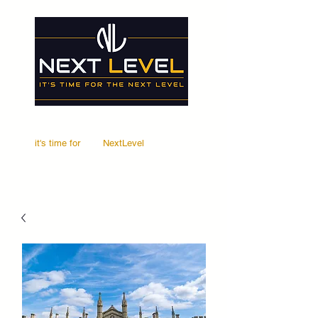
it's time for
Your
NextLevel