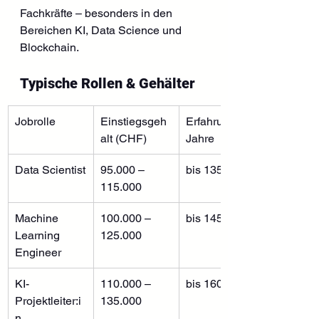
Fachkräfte – besonders in den 
Bereichen KI, Data Science und 
Blockchain.
Typische Rollen & Gehälter
Jobrolle
Einstiegsgeh
Erfahrung +5 
alt (CHF)
Jahre
Data Scientist
95.000 – 
bis 135.000
115.000
Machine 
100.000 – 
bis 145.000
Learning 
125.000
Engineer
KI-
110.000 – 
bis 160.000
Projektleiter:i
135.000
n