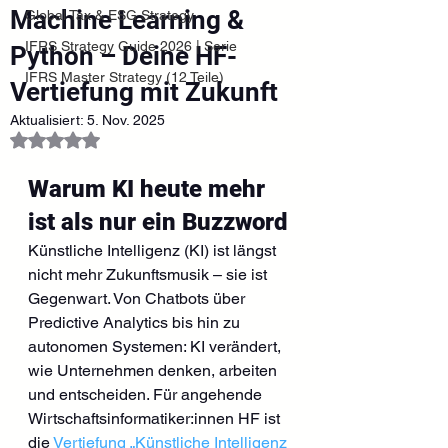
Machine Learning &
Global Tax & ESG Strategy
IFRS Strategy Guide 2026 | Serie
Python – Deine HF-
IFRS Master Strategy (12 Teile)
Vertiefung mit Zukunft
Aktualisiert:
5. Nov. 2025
Mit NaN von 5 Sternen bewertet.
Warum KI heute mehr 
ist als nur ein Buzzword
Künstliche Intelligenz (KI) ist längst 
nicht mehr Zukunftsmusik – sie ist 
Gegenwart. Von Chatbots über 
Predictive Analytics bis hin zu 
autonomen Systemen: KI verändert, 
wie Unternehmen denken, arbeiten 
und entscheiden. Für angehende 
Wirtschaftsinformatiker:innen HF ist 
die 
Vertiefung „Künstliche Intelligenz 