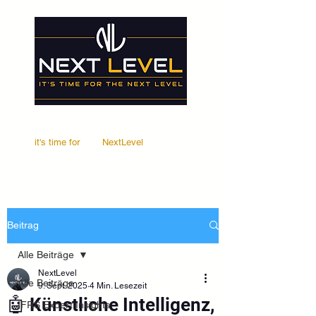
it's time for
Your
NextLevel
Beitrag
Alle Beiträge
NextLevel
Alle Beiträge
9. Sept. 2025
4 Min. Lesezeit
🤖 Künstliche Intelligenz,
IFRS Expert Insights