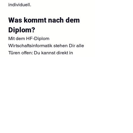
individuell.
Was kommt nach dem 
Diplom?
Mit dem HF-Diplom 
Wirtschaftsinformatik stehen Dir alle 
Türen offen: Du kannst direkt in 
spannende Rollen einsteigen – etwa 
als Business Analyst, IT-
Projektleiter:in oder 
Digitalisierungsverantwortliche:r. 
Oder Du bildest Dich weiter, z. B. mit 
dem eidgenössischen Fachausweis 
oder einem CAS/MAS. Viele unserer 
Absolvent:innen berichten, dass sie 
bereits während des Studiums neue 
Jobangebote erhalten haben – weil 
sie zeigen, dass sie bereit sind, 