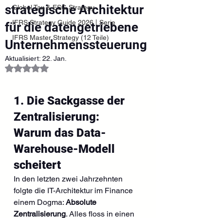
strategische Architektur
Global Tax & ESG Strategy
IFRS Strategy Guide 2026 | Serie
für die datengetriebene
IFRS Master Strategy (12 Teile)
Unternehmenssteuerung
Aktualisiert:
22. Jan.
Mit NaN von 5 Sternen bewertet.
1. Die Sackgasse der 
Zentralisierung: 
Warum das Data-
Warehouse-Modell 
scheitert
In den letzten zwei Jahrzehnten 
folgte die IT-Architektur im Finance 
einem Dogma: 
Absolute 
Zentralisierung
. Alles floss in einen 