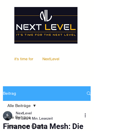
it's time for
Your
NextLevel
Beitrag
Alle Beiträge
NextLevel
Alle Beiträge
13. Jan.
4 Min. Lesezeit
Finance Data Mesh: Die
IFRS Expert Insights