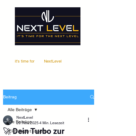
it's time for
Your
NextLevel
Beitrag
Alle Beiträge
NextLevel
Alle Beiträge
20. Nov. 2025
4 Min. Lesezeit
🚀 Dein Turbo zur
IFRS Expert Insights