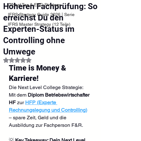
Höheren Fachprüfung: So
Global Tax & ESG Strategy
IFRS Strategy Guide 2026 | Serie
erreichst Du den
IFRS Master Strategy (12 Teile)
Experten-Status im
Controlling ohne
Umwege
Mit NaN von 5 Sternen bewertet.
Time is Money & 
Karriere!
Die Next Level College Strategie: 
Mit dem 
Diplom Betriebswirtschafter 
HF
 zur 
HFP (Experte 
Rechnungslegung und Controlling)
– spare Zeit, Geld und die 
Ausbildung zur Fachperson F&R.
💡 
Key Takeaway: Dein Next Level 